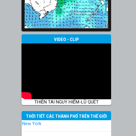
VIDEO - CLIP
THIÊN TAI NGUY HIỂM-LŨ QUÉT
THỜI TIẾT CÁC THÀNH PHỐ TRÊN THẾ GIỚI
New York