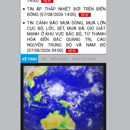
14:00)
NEW
TIN ÁP THẤP NHIỆT ĐỚI TRÊN BIỂN
ĐÔNG (07/08/2026 14:00)
NEW
TIN CẢNH BÁO MƯA DÔNG, MƯA LỚN
CỤC BỘ, LỐC, SÉT, MƯA ĐÁ, GIÓ GIẬT
MẠNH Ở KHU VỰC BẮC BỘ, TỪ THANH
HÓA ĐẾN BẮC QUẢNG TRỊ, CAO
NGUYÊN TRUNG BỘ VÀ NAM BỘ
(07/08/2026 09:00)
NEW
VỆ TINH
UV
MÔ HÌNH
BẢN ĐỒ MƯA