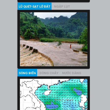
LŨ QUÉT-SẠT LỞ ĐẤT
NGẬP LỤT
SÓNG BIỂN
DÒNG CHẢY
NƯỚC DÂNG