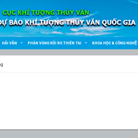
HẢI VĂN
PHÂN VÙNG RỦI RO THIÊN TAI
KHOA HỌC & CÔNG NGHỆ
ng