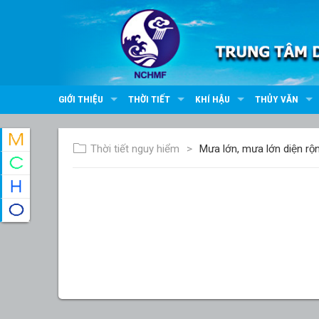
GIỚI THIỆU
THỜI TIẾT
KHÍ HẬU
THỦY VĂN
Thời tiết nguy hiểm
Mưa lớn, mưa lớn diện rộ