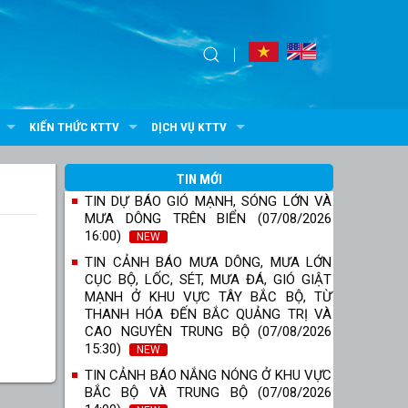
KIẾN THỨC KTTV
DỊCH VỤ KTTV
TIN MỚI
TIN DỰ BÁO GIÓ MẠNH, SÓNG LỚN VÀ
MƯA DÔNG TRÊN BIỂN (07/08/2026
16:00)
NEW
TIN CẢNH BÁO MƯA DÔNG, MƯA LỚN
CỤC BỘ, LỐC, SÉT, MƯA ĐÁ, GIÓ GIẬT
MẠNH Ở KHU VỰC TÂY BẮC BỘ, TỪ
THANH HÓA ĐẾN BẮC QUẢNG TRỊ VÀ
CAO NGUYÊN TRUNG BỘ (07/08/2026
15:30)
NEW
TIN CẢNH BÁO NẮNG NÓNG Ở KHU VỰC
BẮC BỘ VÀ TRUNG BỘ (07/08/2026