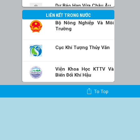
chiều và tối có mưa rào và dông rải rác, cục
Dự Báo Hạn Vừa Châu Âu
bộ có nơi mưa to. Gió tây nam cấp 2-3.
Trong mưa dông có khả năng xảy ra lốc, sét
LIÊN KẾT TRONG NƯỚC
và gió giật mạnh.
Bộ Nông Nghiệp Và Môi
Trường
Nam Bộ
Nhiệt độ thấp nhất : 24-27 độ.
Cục Khí Tượng Thủy Văn
Nhiệt độ cao nhất : 31-34 độ.
Có mây, có mưa rào và dông vài nơi; riêng
chiều và tối có mưa rào và dông rải rác. Gió
Viện Khoa Học KTTV Và
tây nam cấp 2-3. Trong mưa dông có khả
Biến Đổi Khí Hậu
năng xảy ra lốc, sét và gió giật mạnh.
To Top
TP. Hồ Chí Minh
Nhiệt độ thấp nhất : 25-27 độ.
Nhiệt độ cao nhất : 32-34 độ.
Có mây, chiều và tối có lúc có mưa rào và
dông. Gió tây nam cấp 2-3. Trong mưa dông
có khả năng xảy ra lốc, sét và gió giật mạnh.