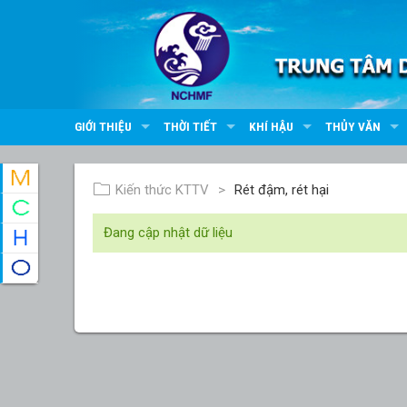
GIỚI THIỆU
THỜI TIẾT
KHÍ HẬU
THỦY VĂN
Kiến thức KTTV
Rét đậm, rét hại
Đang cập nhật dữ liệu