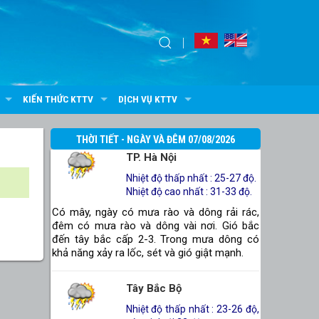
KIẾN THỨC KTTV
DỊCH VỤ KTTV
THỜI TIẾT - NGÀY VÀ ĐÊM 07/08/2026
TP. Hà Nội
Nhiệt độ thấp nhất : 25-27 độ.
Nhiệt độ cao nhất : 31-33 độ.
Có mây, ngày có mưa rào và dông rải rác,
đêm có mưa rào và dông vài nơi. Gió bắc
đến tây bắc cấp 2-3. Trong mưa dông có
khả năng xảy ra lốc, sét và gió giật mạnh.
Tây Bắc Bộ
Nhiệt độ thấp nhất : 23-26 độ,