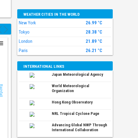
Gió tây đến tây nam cấp 5, có lúc cấp 6, giật cấp 7-8. B
WEATHER CITIES IN THE WORLD
New York
26.99 °C
REGIONAL CLIMATE CHARACTERISTICS IN SƠN LA
Tokyo
28.38 °C
27°C
London
21.89 °C
Paris
26.21 °C
24°C
INTERNATIONAL LINKS
Japan Meteorological Agency
Rainfall
21°C
Temperature
Temperature
World Meteorological
ainfall
Organization
18°C
Hong Kong Observatory
NRL Tropical Cyclone Page
15°C
Advancing Global NWP Through
International Collaboration