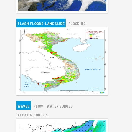
FLASH FLOODS-LANDSLIDE
FLOODING
WAVES
FLOW
WATER SURGES
FLOATING OBJECT