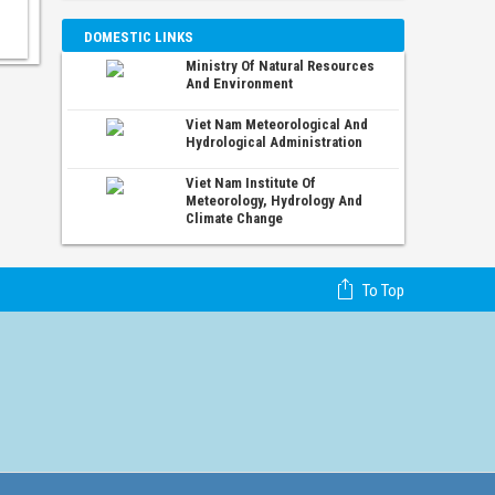
12°C
1
2
3
4
5
6
DOMESTIC LINKS
Ministry Of Natural Resources
And Environment
Viet Nam Meteorological And
Hydrological Administration
Viet Nam Institute Of
Meteorology, Hydrology And
Climate Change
To Top