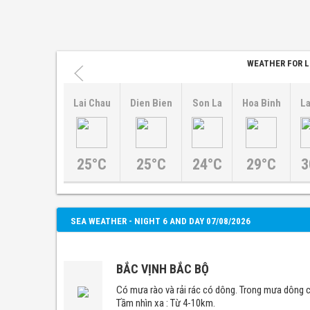
WEATHER FOR L
Lai Chau
Dien Bien
Son La
Hoa Binh
La
25°C
25°C
24°C
29°C
3
SEA WEATHER - NIGHT 6 AND DAY 07/08/2026
BẮC VỊNH BẮC BỘ
Có mưa rào và rải rác có dông. Trong mưa dông c
Tầm nhìn xa : Từ 4-10km.