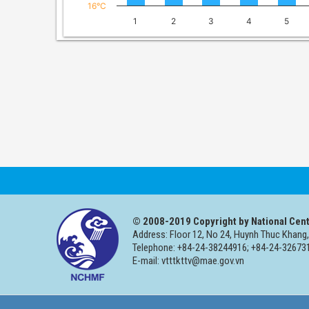
16°C
1
2
3
4
5
© 2008-2019 Copyright by National Cent
Address: Floor 12, No 24, Huynh Thuc Khang,
Telephone: +84-24-38244916; +84-24-326731
E-mail: vtttkttv@mae.gov.vn