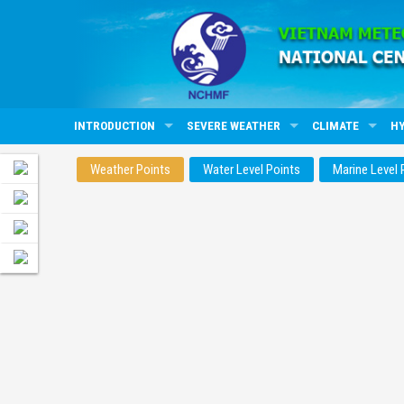
INTRODUCTION
SEVERE WEATHER
CLIMATE
H
Weather Points
Water Level Points
Marine Level 