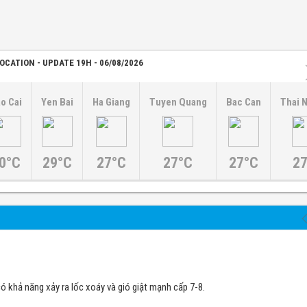
OCATION - UPDATE 19H - 06/08/2026
o Cai
Yen Bai
Ha Giang
Tuyen Quang
Bac Can
Thai 
0°C
29°C
27°C
27°C
27°C
27
ó khả năng xảy ra lốc xoáy và gió giật mạnh cấp 7-8.