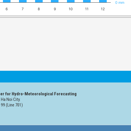
0 mm
6
7
8
9
10
11
12
er for Hydro-Meteorological Forecasting
 Ha Noi City.
99 (Line 701)