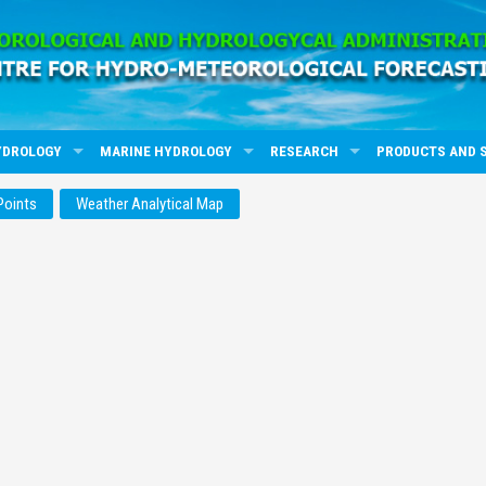
YDROLOGY
MARINE HYDROLOGY
RESEARCH
PRODUCTS AND 
Points
Weather Analytical Map