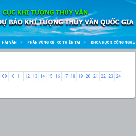
HẢI VĂN
PHÂN VÙNG RỦI RO THIÊN TAI
KHOA HỌC & CÔNG NGHỆ
09
10
11
12
13
14
15
16
17
18
19
20
21
22
23
24