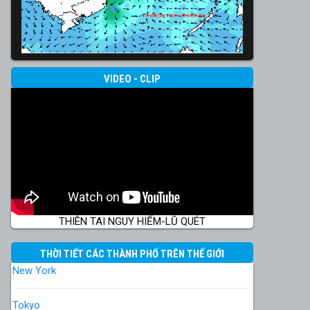
VIDEO - CLIP
THIÊN TAI NGUY HIỂM-LŨ QUÉT
THỜI TIẾT CÁC THÀNH PHỐ TRÊN THẾ GIỚI
New York
Tokyo