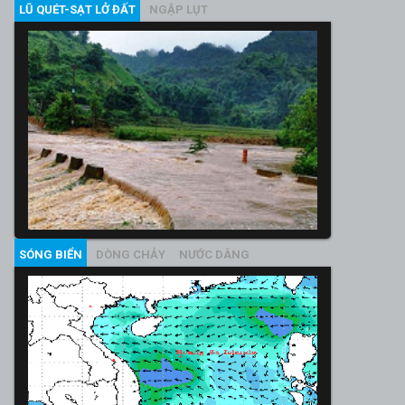
LŨ QUÉT-SẠT LỞ ĐẤT
NGẬP LỤT
SÓNG BIỂN
DÒNG CHẢY
NƯỚC DÂNG