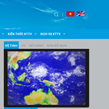
KIẾN THỨC KTTV
DỊCH VỤ KTTV
VỆ TINH
UV
MÔ HÌNH
BẢN ĐỒ MƯA