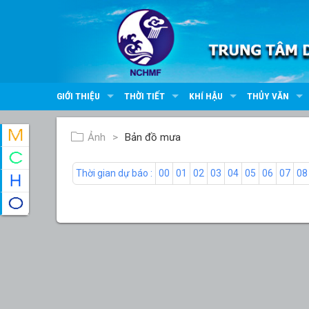
GIỚI THIỆU
THỜI TIẾT
KHÍ HẬU
THỦY VĂN
Ảnh
Bản đồ mưa
Thời gian dự báo :
00
01
02
03
04
05
06
07
08