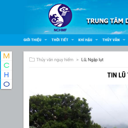
GIỚI THIỆU
THỜI TIẾT
KHÍ HẬU
THỦY VĂN
Thủy văn nguy hiểm
Lũ; Ngập lụt
TIN LŨ