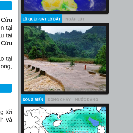
 Cửu
LŨ QUÉT-SẠT LỞ ĐẤT
NGẬP LỤT
n tại
u tại
g Cửu
o tại
Long,
SÓNG BIỂN
DÒNG CHẢY
NƯỚC DÂNG
g tới
nh và