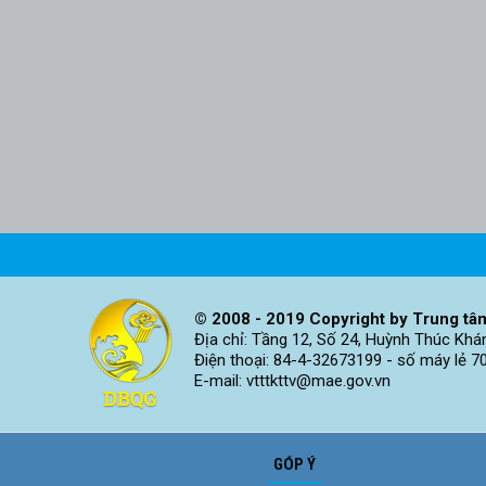
© 2008 - 2019 Copyright by Trung tâm
Địa chỉ: Tầng 12, Số 24, Huỳnh Thúc Khá
Điện thoại: 84-4-32673199 - số máy lẻ 7
E-mail: vtttkttv@mae.gov.vn
GÓP Ý