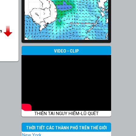
in
VIDEO - CLIP
THIÊN TAI NGUY HIỂM-LŨ QUÉT
THỜI TIẾT CÁC THÀNH PHỐ TRÊN THẾ GIỚI
New York