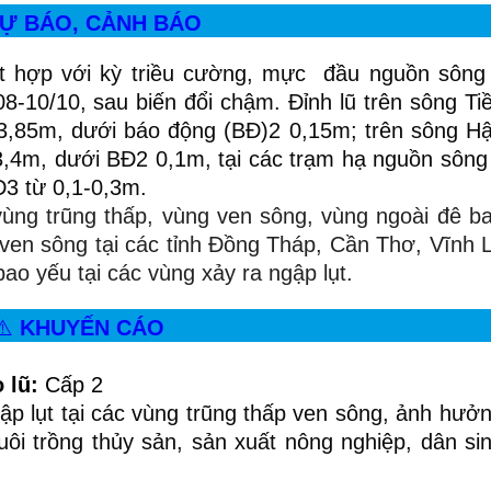
Ự BÁO, CẢNH BÁO
t hợp với kỳ triều cường, mực đầu nguồn sông
08-10/10, sau biến đổi chậm. Đỉnh lũ trên sông Tiề
,85m, dưới báo động (BĐ)2 0,15m; trên sông Hậ
,4m, dưới BĐ2 0,1m, tại các trạm hạ nguồn sôn
3 từ 0,1-0,3m.
ùng trũng thấp, vùng ven sông, vùng ngoài đê ba
 ven sông tại các tỉnh Đồng Tháp, Cần Thơ, Vĩnh 
bao yếu tại các vùng xảy ra ngập lụt.
⚠️
KHUYẾN CÁO
 lũ:
Cấp 2
ập lụt tại các vùng trũng thấp ven sông, ảnh hưởn
uôi trồng thủy sản, sản xuất nông nghiệp, dân si