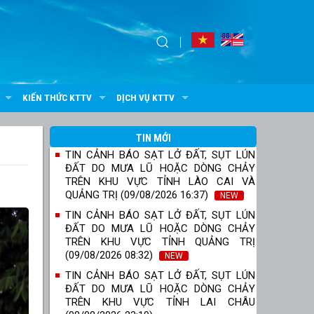
KIẾN THỨC KTTV
DỊCH VỤ KTTV
TIN MỚI
TIN CẢNH BÁO SẠT LỞ ĐẤT, SỤT LÚN
ĐẤT DO MƯA LŨ HOẶC DÒNG CHẢY
TRÊN KHU VỰC TỈNH LÀO CAI VÀ
QUẢNG TRỊ (09/08/2026 16:37)
NEW
TIN CẢNH BÁO SẠT LỞ ĐẤT, SỤT LÚN
ĐẤT DO MƯA LŨ HOẶC DÒNG CHẢY
TRÊN KHU VỰC TỈNH QUẢNG TRỊ
(09/08/2026 08:32)
NEW
TIN CẢNH BÁO SẠT LỞ ĐẤT, SỤT LÚN
ĐẤT DO MƯA LŨ HOẶC DÒNG CHẢY
TRÊN KHU VỰC TỈNH LAI CHÂU