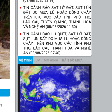
(08/08/2026 23:19)
TIN CẢNH BÁO SẠT LỞ ĐẤT, SỤT LÚN
ĐẤT DO MƯA LŨ HOẶC DÒNG CHẢY
TRÊN KHU VỰC CÁC TỈNH PHÚ THỌ,
LÀO CAI, TUYÊN QUANG, THANH HÓA
VÀ NGHỆ AN (08/08/2026 11:30)
TIN CẢNH BÁO LŨ QUÉT, SẠT LỞ ĐẤT,
SỤT LÚN ĐẤT DO MƯA LŨ HOẶC DÒNG
CHẢY TRÊN KHU VỰC CÁC TỈNH PHÚ
THỌ, LÀO CAI, THANH HÓA VÀ NGHỆ
AN (08/08/2026 07:40)
VỆ TINH
UV
MÔ HÌNH
BẢN ĐỒ MƯA
n.