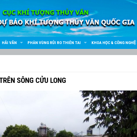
HẢI VĂN
PHÂN VÙNG RỦI RO THIÊN TAI
KHOA HỌC & CÔNG NGHỆ
 TRÊN SÔNG CỬU LONG