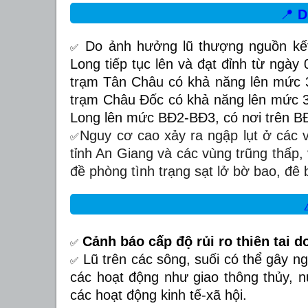
📍
D
Do ảnh hưởng lũ thượng nguồn kế
✅
Long tiếp tục lên và đạt đỉnh từ ngày 
trạm Tân Châu có khả năng lên mức 3
trạm Châu Đốc có khả năng lên mức 3
Long lên mức BĐ2-BĐ3, có nơi trên BĐ
Nguy cơ cao xảy ra ngập lụt ở các v
✅
tỉnh An Giang và các vùng trũng thấp,
đề phòng tình trạng sạt lở bờ bao, đê 
Cảnh báo cấp độ rủi ro thiên tai do
✅
Lũ trên các sông, suối có thể gây ng
✅
các hoạt động như giao thông thủy, n
các hoạt động kinh tế-xã hội
.