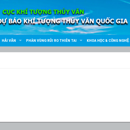
HẢI VĂN
PHÂN VÙNG RỦI RO THIÊN TAI
KHOA HỌC & CÔNG NGHỆ