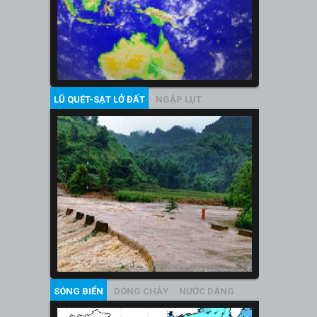
LŨ QUÉT-SẠT LỞ ĐẤT
NGẬP LỤT
SÓNG BIỂN
DÒNG CHẢY
NƯỚC DÂNG