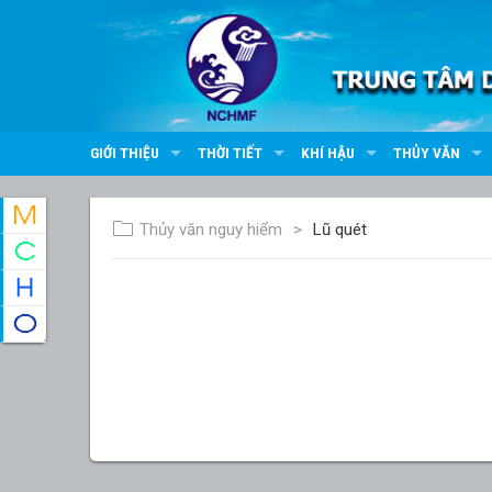
GIỚI THIỆU
THỜI TIẾT
KHÍ HẬU
THỦY VĂN
Thủy văn nguy hiểm
Lũ quét