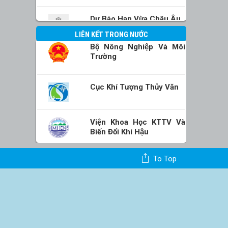
Dự Báo Hạn Vừa Châu Âu
LIÊN KẾT TRONG NƯỚC
Bộ Nông Nghiệp Và Môi
Trường
Cục Khí Tượng Thủy Văn
Viện Khoa Học KTTV Và
Biến Đổi Khí Hậu
To Top