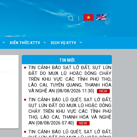
KIẾN THỨC KTTV
DỊCH VỤ KTTV
TIN MỚI
TIN CẢNH BÁO SẠT LỞ ĐẤT, SỤT LÚN
ĐẤT DO MƯA LŨ HOẶC DÒNG CHẢY
TRÊN KHU VỰC CÁC TỈNH PHÚ THỌ,
LÀO CAI, TUYÊN QUANG, THANH HÓA
VÀ NGHỆ AN (08/08/2026 11:30)
NEW
TIN CẢNH BÁO LŨ QUÉT, SẠT LỞ ĐẤT,
SỤT LÚN ĐẤT DO MƯA LŨ HOẶC DÒNG
CHẢY TRÊN KHU VỰC CÁC TỈNH PHÚ
THỌ, LÀO CAI, THANH HÓA VÀ NGHỆ
AN (08/08/2026 07:40)
NEW
TIN CẢNH BÁO LŨ QUÉT, SẠT LỞ ĐẤT,