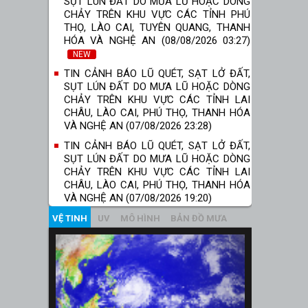
SỤT LÚN ĐẤT DO MƯA LŨ HOẶC DÒNG
CHẢY TRÊN KHU VỰC CÁC TỈNH PHÚ
THỌ, LÀO CAI, TUYÊN QUANG, THANH
HÓA VÀ NGHỆ AN (08/08/2026 03:27)
NEW
TIN CẢNH BÁO LŨ QUÉT, SẠT LỞ ĐẤT,
SỤT LÚN ĐẤT DO MƯA LŨ HOẶC DÒNG
CHẢY TRÊN KHU VỰC CÁC TỈNH LAI
CHÂU, LÀO CAI, PHÚ THỌ, THANH HÓA
VÀ NGHỆ AN (07/08/2026 23:28)
TIN CẢNH BÁO LŨ QUÉT, SẠT LỞ ĐẤT,
SỤT LÚN ĐẤT DO MƯA LŨ HOẶC DÒNG
CHẢY TRÊN KHU VỰC CÁC TỈNH LAI
CHÂU, LÀO CAI, PHÚ THỌ, THANH HÓA
VÀ NGHỆ AN (07/08/2026 19:20)
VỆ TINH
UV
MÔ HÌNH
BẢN ĐỒ MƯA