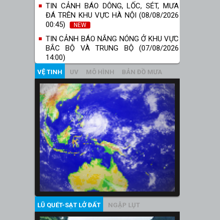
TIN CẢNH BÁO DÔNG, LỐC, SÉT, MƯA
ĐÁ TRÊN KHU VỰC HÀ NỘI (08/08/2026
00:45)
NEW
TIN CẢNH BÁO NẮNG NÓNG Ở KHU VỰC
BẮC BỘ VÀ TRUNG BỘ (07/08/2026
14:00)
VỆ TINH
UV
MÔ HÌNH
BẢN ĐỒ MƯA
LŨ QUÉT-SẠT LỞ ĐẤT
NGẬP LỤT