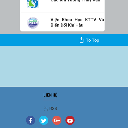
Viện Khoa Học KTTV Và
Biến Đổi Khí Hậu
To Top
LIÊN HỆ
RSS