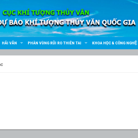
HẢI VĂN
PHÂN VÙNG RỦI RO THIÊN TAI
KHOA HỌC & CÔNG NGHỆ
ác