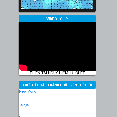
VIDEO - CLIP
THIÊN TAI NGUY HIỂM-LŨ QUÉT
THỜI TIẾT CÁC THÀNH PHỐ TRÊN THẾ GIỚI
New York
Tokyo