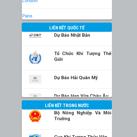
London
Paris
LIÊN KẾT QUỐC TẾ
Dự Báo Nhật Bản
Tổ Chức Khí Tượng Thế
Giới
Dự Báo Hải Quân Mỹ
Dự Báo Hạn Vừa Châu Âu
LIÊN KẾT TRONG NƯỚC
Bộ Nông Nghiệp Và Môi
Trường
Cục Khí Tượng Thủy Văn