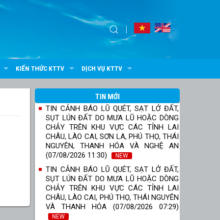
KIẾN THỨC KTTV
DỊCH VỤ KTTV
TIN MỚI
TIN CẢNH BÁO LŨ QUÉT, SẠT LỞ ĐẤT,
SỤT LÚN ĐẤT DO MƯA LŨ HOẶC DÒNG
CHẢY TRÊN KHU VỰC CÁC TỈNH LAI
CHÂU, LÀO CAI, SƠN LA, PHÚ THỌ, THÁI
NGUYÊN, THANH HÓA VÀ NGHỆ AN
(07/08/2026 11:30)
NEW
TIN CẢNH BÁO LŨ QUÉT, SẠT LỞ ĐẤT,
SỤT LÚN ĐẤT DO MƯA LŨ HOẶC DÒNG
CHẢY TRÊN KHU VỰC CÁC TỈNH LAI
CHÂU, LÀO CAI, PHÚ THỌ, THÁI NGUYÊN
VÀ THANH HÓA (07/08/2026 07:29)
NEW