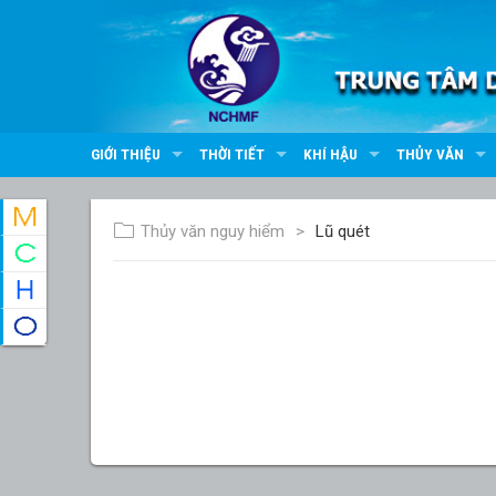
GIỚI THIỆU
THỜI TIẾT
KHÍ HẬU
THỦY VĂN
Thủy văn nguy hiểm
Lũ quét