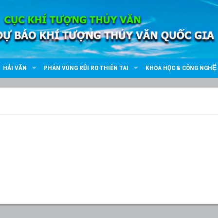
HẢI VĂN
PHÂN VÙNG RỦI RO THIÊN TAI
KHOA HỌC & CÔNG NGHỆ