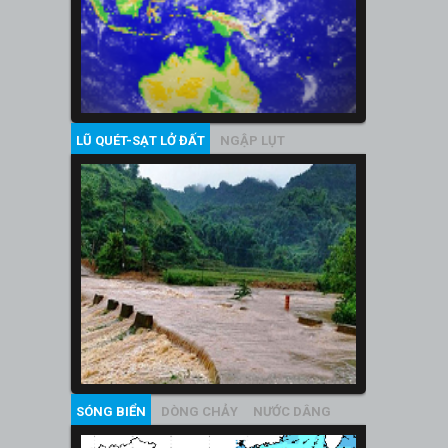
LŨ QUÉT-SẠT LỞ ĐẤT
NGẬP LỤT
SÓNG BIỂN
DÒNG CHẢY
NƯỚC DÂNG