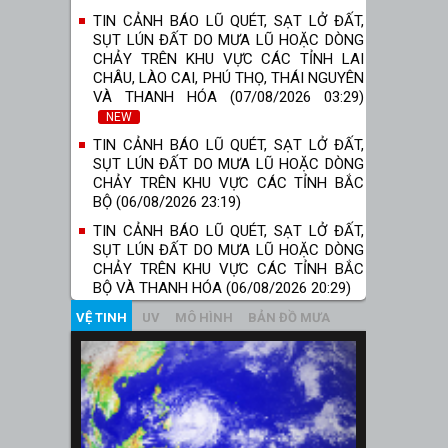
TIN CẢNH BÁO LŨ QUÉT, SẠT LỞ ĐẤT,
SỤT LÚN ĐẤT DO MƯA LŨ HOẶC DÒNG
CHẢY TRÊN KHU VỰC CÁC TỈNH LAI
CHÂU, LÀO CAI, PHÚ THỌ, THÁI NGUYÊN
VÀ THANH HÓA (07/08/2026 03:29)
NEW
TIN CẢNH BÁO LŨ QUÉT, SẠT LỞ ĐẤT,
SỤT LÚN ĐẤT DO MƯA LŨ HOẶC DÒNG
CHẢY TRÊN KHU VỰC CÁC TỈNH BẮC
BỘ (06/08/2026 23:19)
TIN CẢNH BÁO LŨ QUÉT, SẠT LỞ ĐẤT,
SỤT LÚN ĐẤT DO MƯA LŨ HOẶC DÒNG
CHẢY TRÊN KHU VỰC CÁC TỈNH BẮC
BỘ VÀ THANH HÓA (06/08/2026 20:29)
VỆ TINH
UV
MÔ HÌNH
BẢN ĐỒ MƯA