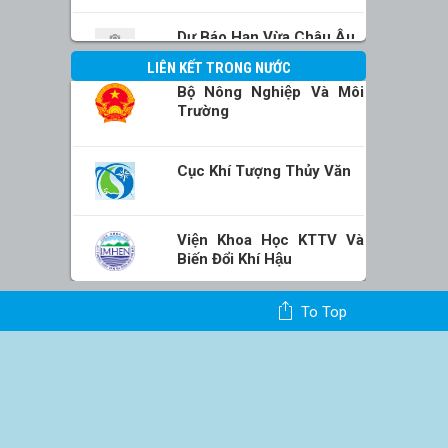
Dự Báo Hạn Vừa Châu Âu
LIÊN KẾT TRONG NƯỚC
Bộ Nông Nghiệp Và Môi
Trường
Cục Khí Tượng Thủy Văn
Viện Khoa Học KTTV Và
Biến Đổi Khí Hậu
To Top