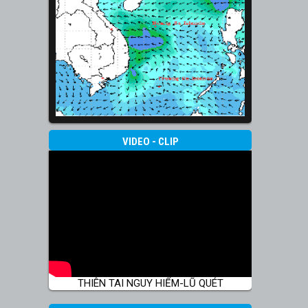
VIDEO - CLIP
THIÊN TAI NGUY HIỂM-LŨ QUÉT