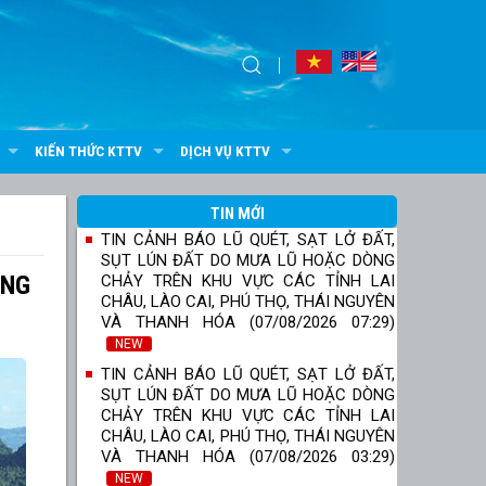
KIẾN THỨC KTTV
DỊCH VỤ KTTV
TIN MỚI
TIN CẢNH BÁO LŨ QUÉT, SẠT LỞ ĐẤT,
SỤT LÚN ĐẤT DO MƯA LŨ HOẶC DÒNG
ÔNG
CHẢY TRÊN KHU VỰC CÁC TỈNH LAI
CHÂU, LÀO CAI, PHÚ THỌ, THÁI NGUYÊN
VÀ THANH HÓA (07/08/2026 07:29)
NEW
TIN CẢNH BÁO LŨ QUÉT, SẠT LỞ ĐẤT,
SỤT LÚN ĐẤT DO MƯA LŨ HOẶC DÒNG
CHẢY TRÊN KHU VỰC CÁC TỈNH LAI
CHÂU, LÀO CAI, PHÚ THỌ, THÁI NGUYÊN
VÀ THANH HÓA (07/08/2026 03:29)
NEW