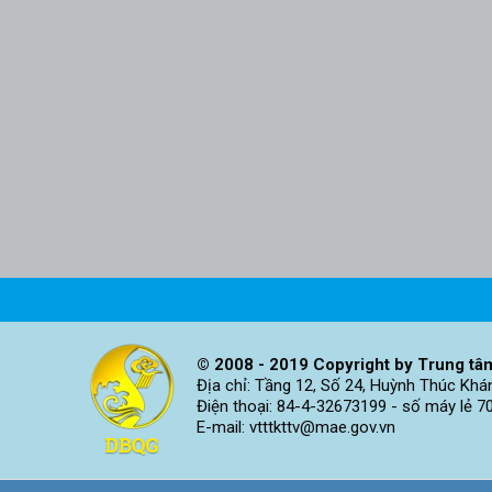
© 2008 - 2019 Copyright by Trung tâm
Địa chỉ: Tầng 12, Số 24, Huỳnh Thúc Khá
Điện thoại: 84-4-32673199 - số máy lẻ 7
E-mail: vtttkttv@mae.gov.vn