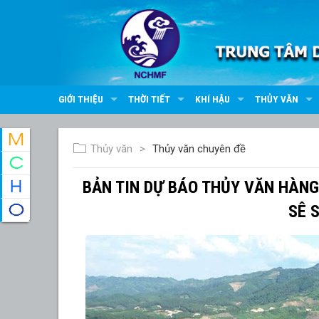
GIỚI THIỆU
THỜI TIẾT
KHÍ HẬU
THỦY VĂN
Thủy văn
Thủy văn chuyên đề
BẢN TIN DỰ BÁO THỦY VĂN HÀN
SÊ 