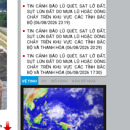
TIN CẢNH BÁO LŨ QUÉT, SẠT LỞ ĐẤT,
SỤT LÚN ĐẤT DO MƯA LŨ HOẶC DÒNG
CHẢY TRÊN KHU VỰC CÁC TỈNH BẮC
BỘ (06/08/2026 23:19)
TIN CẢNH BÁO LŨ QUÉT, SẠT LỞ ĐẤT,
SỤT LÚN ĐẤT DO MƯA LŨ HOẶC DÒNG
CHẢY TRÊN KHU VỰC CÁC TỈNH BẮC
BỘ VÀ THANH HÓA (06/08/2026 20:29)
TIN CẢNH BÁO LŨ QUÉT, SẠT LỞ ĐẤT,
SỤT LÚN ĐẤT DO MƯA LŨ HOẶC DÒNG
CHẢY TRÊN KHU VỰC CÁC TỈNH BẮC
BỘ VÀ THANH HÓA (06/08/2026 17:30)
VỆ TINH
UV
MÔ HÌNH
BẢN ĐỒ MƯA
in