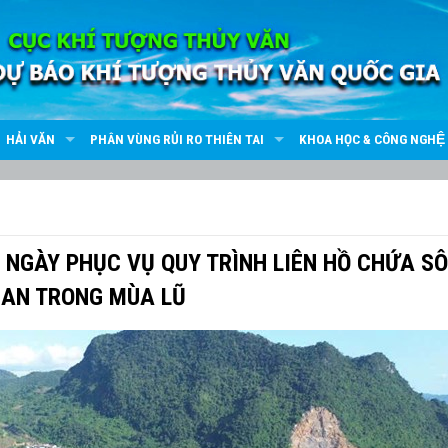
HẢI VĂN
PHÂN VÙNG RỦI RO THIÊN TAI
KHOA HỌC & CÔNG NGHỆ
G NGÀY PHỤC VỤ QUY TRÌNH LIÊN HỒ CHỨA S
SAN TRONG MÙA LŨ