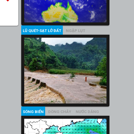
LŨ QUÉT-SẠT LỞ ĐẤT
NGẬP LỤT
SÓNG BIỂN
DÒNG CHẢY
NƯỚC DÂNG