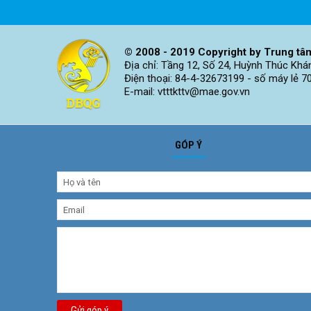
© 2008 - 2019 Copyright by Trung tâm
Địa chỉ: Tầng 12, Số 24, Huỳnh Thúc Khá
Điện thoại: 84-4-32673199 - số máy lẻ 7
E-mail: vtttkttv@mae.gov.vn
GÓP Ý
Gửi góp ý