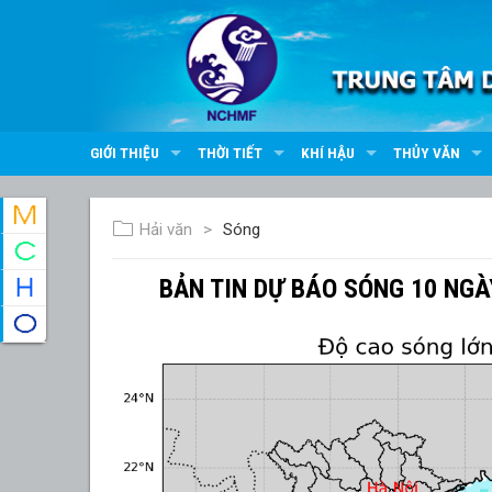
GIỚI THIỆU
THỜI TIẾT
KHÍ HẬU
THỦY VĂN
Hải văn
Sóng
BẢN TIN DỰ BÁO SÓNG 10 NGÀY