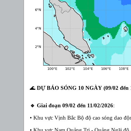
🌊
DỰ BÁO SÓNG 10 NGÀY (09
/02 đến 
🔹
Giai đoạn 0
9
/02 đến
11
/0
2
/2026
:
• Khu vực Vịnh Bắc Bộ độ cao sóng dao độn
•
Khu vực
Nam Quảng Trị
- Quảng Ngãi độ 