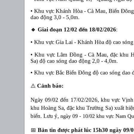
•
Khu vực Khánh Hòa
- Cà Mau, Biển Đông
dao động 3,0 - 5,0m.
🔹
Giai đoạn 12
/02 đến 1
8
/02/2026
:
•
Khu vực Gia Lai - Khánh Hòa độ cao sóng 
•
Khu vực Lâm Đồng - Cà Mau, đặc khu 
Sa
độ cao sóng dao động 2,0 - 4,0m.
)
•
Khu vực Bắc Biển Đông độ cao sóng dao đ
⚠️
Cảnh báo:
Ngày 0
9
/02 đến 17/02/2026
, khu vực Vịn
khu Hoàng Sa, đặc khu Trường Sa) xuất hiện
biển. Lưu ý,
ngày
0
9 - 10/02 khu vực Nam Qu
📅
Bản tin được phát lúc 15h30 ngày 09
/
0