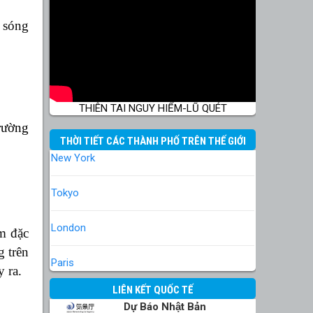
 sóng
THIÊN TAI NGUY HIỂM-LŨ QUÉT
rường
THỜI TIẾT CÁC THÀNH PHỐ TRÊN THẾ GIỚI
New York
Tokyo
London
m đặc
g trên
Paris
 ra.
LIÊN KẾT QUỐC TẾ
Dự Báo Nhật Bản