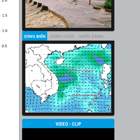
SÓNG BIỂN
DÒNG CHẢY
NƯỚC DÂNG
VIDEO - CLIP