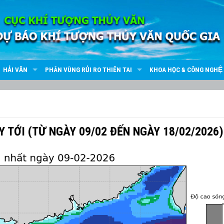
HẢI VĂN
PHÂN VÙNG RỦI RO THIÊN TAI
KHOA HỌC & CÔNG NGHỆ
 TỚI (TỪ NGÀY 09/02 ĐẾN NGÀY 18/02/2026)