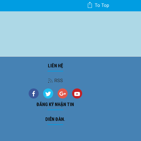
To Top
LIÊN HỆ
RSS
ĐĂNG KÝ NHẬN TIN
DIỄN ĐÀN.
Ảnh phong cảnh