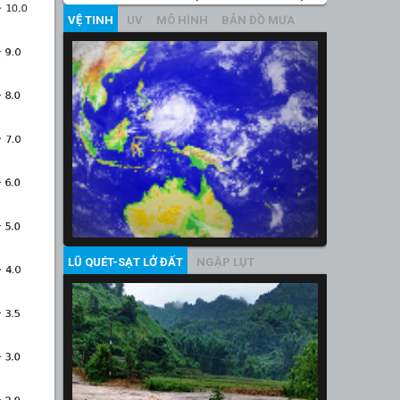
VỆ TINH
UV
MÔ HÌNH
BẢN ĐỒ MƯA
LŨ QUÉT-SẠT LỞ ĐẤT
NGẬP LỤT