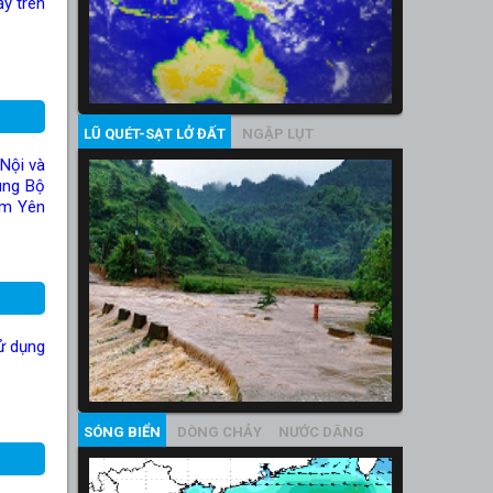
̉y trên
LŨ QUÉT-SẠT LỞ ĐẤT
NGẬP LỤT
 Nội và
ung Bộ
rạm Yên
sử dụng
SÓNG BIỂN
DÒNG CHẢY
NƯỚC DÂNG