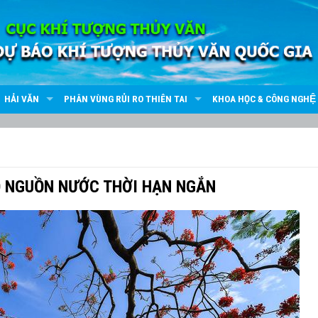
HẢI VĂN
PHÂN VÙNG RỦI RO THIÊN TAI
KHOA HỌC & CÔNG NGHỆ
O NGUỒN NƯỚC THỜI HẠN NGẮN