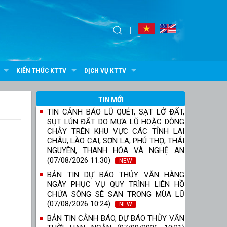
KIẾN THỨC KTTV
DỊCH VỤ KTTV
TIN MỚI
TIN CẢNH BÁO LŨ QUÉT, SẠT LỞ ĐẤT,
SỤT LÚN ĐẤT DO MƯA LŨ HOẶC DÒNG
CHẢY TRÊN KHU VỰC CÁC TỈNH LAI
CHÂU, LÀO CAI, SƠN LA, PHÚ THỌ, THÁI
NGUYÊN, THANH HÓA VÀ NGHỆ AN
(07/08/2026 11:30)
NEW
BẢN TIN DỰ BÁO THỦY VĂN HÀNG
NGÀY PHỤC VỤ QUY TRÌNH LIÊN HỒ
CHỨA SÔNG SÊ SAN TRONG MÙA LŨ
(07/08/2026 10:24)
NEW
BẢN TIN CẢNH BÁO, DỰ BÁO THỦY VĂN