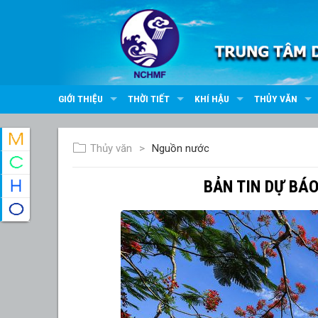
GIỚI THIỆU
THỜI TIẾT
KHÍ HẬU
THỦY VĂN
Thủy văn
Nguồn nước
BẢN TIN DỰ BÁ