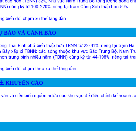
ật cao hơn (TBNN) 32%; Khu vực Nam Trung Bộ tổng lượng dòng cha
(TBNN) cùng kỳ từ 100-220%, riêng tại trạm Củng Sơn thấp hơn 59%.
ng biến đổi chậm xu thế tăng dần.
̣ BÁO VÀ CẢNH BÁO
sông Thái Bình phổ biến thấp hơn TBNN từ 22-41%, riêng tại trạm Hà
a Bảy xấp xỉ TBNN; các sông thuộc khu vực Bắc Trung Bộ, Nam Tr
o hơn trung bình nhiều năm (TBNN) cùng kỳ từ 44-198%, riêng tại t
ng biến đổi chậm theo xu thế tăng dần.
⚠️
KHUYẾN CÁO
 văn và diễn biến nguồn nước các khu vực để điều chỉnh kế hoạch 