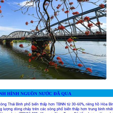
ÌNH HÌNH NGUỒN NƯỚC ĐÃ QUA
 sông Thái Bình phổ biến thấp hơn TBNN từ 30-60%, riêng hồ Hòa Bì
ượng dòng chảy trên các sông phổ biến thấp hơn trung bình nhi