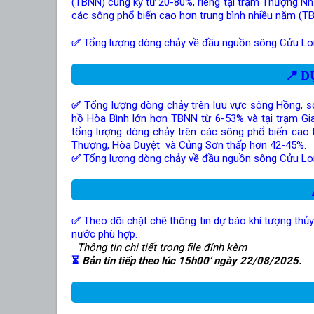
(TBNN) cùng kỳ từ 20-80%, riêng tại trạm Thượng Nh
các sông phổ biến cao hơn trung bình nhiều năm 
✅
Tổng lượng dòng chảy về đầu nguồn sông Cửu Lo
📍
DƯ
✅
Tổng lượng dòng chảy trên lưu vực sông Hồng, 
hồ Hòa Bình lớn hơn TBNN từ 6-53% và tại trạm Gi
tổng lượng dòng chảy trên các sông phổ biến ca
Thượng, Hòa Duyệt và Củng Sơn thấp hơn 42-45%.
✅
Tổng lượng dòng chảy về đầu nguồn sông Cửu Lo
✅
Theo dõi chặt chẽ thông tin dự báo khí tượng thủy
nước phù hợp.
Thông tin chi tiết trong file đính kèm
⏳
Bản tin tiếp theo lúc 15h00’ ngày 22/08/2025.