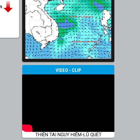
in
VIDEO - CLIP
THIÊN TAI NGUY HIỂM-LŨ QUÉT