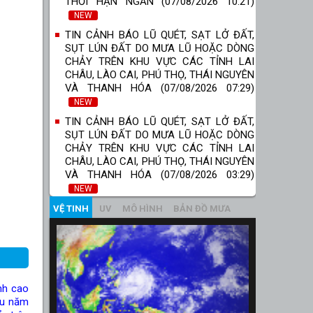
THỜI HẠN NGẮN (07/08/2026 10:21)
NEW
TIN CẢNH BÁO LŨ QUÉT, SẠT LỞ ĐẤT,
SỤT LÚN ĐẤT DO MƯA LŨ HOẶC DÒNG
CHẢY TRÊN KHU VỰC CÁC TỈNH LAI
CHÂU, LÀO CAI, PHÚ THỌ, THÁI NGUYÊN
VÀ THANH HÓA (07/08/2026 07:29)
NEW
TIN CẢNH BÁO LŨ QUÉT, SẠT LỞ ĐẤT,
SỤT LÚN ĐẤT DO MƯA LŨ HOẶC DÒNG
CHẢY TRÊN KHU VỰC CÁC TỈNH LAI
CHÂU, LÀO CAI, PHÚ THỌ, THÁI NGUYÊN
VÀ THANH HÓA (07/08/2026 03:29)
NEW
VỆ TINH
UV
MÔ HÌNH
BẢN ĐỒ MƯA
nh cao
ều năm