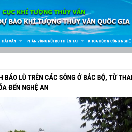
HẢI VĂN
PHÂN VÙNG RỦI RO THIÊN TAI
KHOA HỌC & CÔNG NGHỆ
NH BÁO LŨ TRÊN CÁC SÔNG Ở BẮC BỘ, TỪ TH
ÓA ĐẾN NGHỆ AN