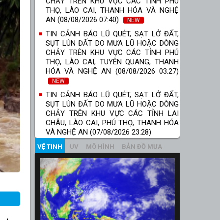
CHẢY TRÊN KHU VỰC CÁC TỈNH PHÚ
THỌ, LÀO CAI, THANH HÓA VÀ NGHỆ
AN (08/08/2026 07:40)
NEW
TIN CẢNH BÁO LŨ QUÉT, SẠT LỞ ĐẤT,
SỤT LÚN ĐẤT DO MƯA LŨ HOẶC DÒNG
CHẢY TRÊN KHU VỰC CÁC TỈNH PHÚ
THỌ, LÀO CAI, TUYÊN QUANG, THANH
HÓA VÀ NGHỆ AN (08/08/2026 03:27)
NEW
TIN CẢNH BÁO LŨ QUÉT, SẠT LỞ ĐẤT,
SỤT LÚN ĐẤT DO MƯA LŨ HOẶC DÒNG
CHẢY TRÊN KHU VỰC CÁC TỈNH LAI
CHÂU, LÀO CAI, PHÚ THỌ, THANH HÓA
VÀ NGHỆ AN (07/08/2026 23:28)
VỆ TINH
UV
MÔ HÌNH
BẢN ĐỒ MƯA