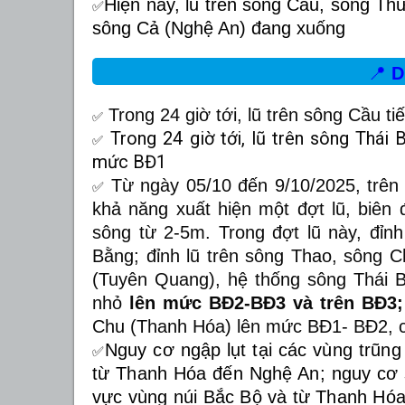
Hiện nay, lũ trên sông Cầu, sông Th
✅
sông Cả (Nghệ An) đang xuống
📍
D
Trong 24 giờ tới, lũ trên sông Cầu 
✅
Trong 24 giờ tới, lũ trên sông Thái
✅
mức BĐ1
Từ ngày 05/10 đến 9/10/2025, trê
✅
khả năng xuất hiện một đợt lũ, biên 
sông từ 2-5m. Trong đợt lũ này, đỉn
Bằng; đỉnh lũ trên sông Thao, sông C
(Tuyên Quang), hệ thống sông Thái B
nhỏ
lên mức BĐ2-BĐ3 và trên BĐ3;
Chu (Thanh Hóa) lên mức BĐ1- BĐ2, 
Nguy cơ ngập lụt tại các vùng trũng
✅
từ Thanh Hóa đến Nghệ An; nguy cơ s
vực vùng núi Bắc Bộ và từ Thanh Hó