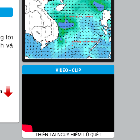
g tới
nh và
VIDEO - CLIP
in
THIÊN TAI NGUY HIỂM-LŨ QUÉT