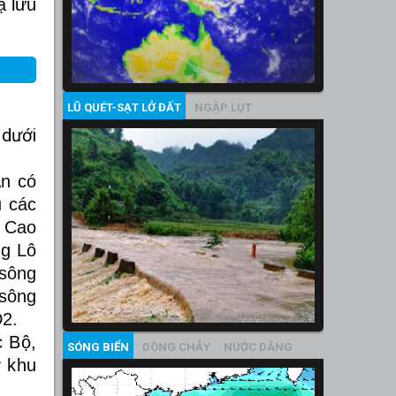
ạ lưu
LŨ QUÉT-SẠT LỞ ĐẤT
NGẬP LỤT
 dưới
An có
u các
, Cao
ng Lô
 sông
 sông
Đ2.
c Bộ,
SÓNG BIỂN
DÒNG CHẢY
NƯỚC DÂNG
ở khu