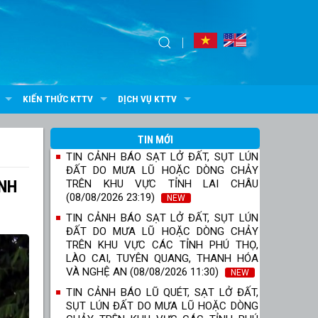
KIẾN THỨC KTTV
DỊCH VỤ KTTV
TIN MỚI
TIN CẢNH BÁO SẠT LỞ ĐẤT, SỤT LÚN
ĐẤT DO MƯA LŨ HOẶC DÒNG CHẢY
ANH
TRÊN KHU VỰC TỈNH LAI CHÂU
(08/08/2026 23:19)
NEW
TIN CẢNH BÁO SẠT LỞ ĐẤT, SỤT LÚN
ĐẤT DO MƯA LŨ HOẶC DÒNG CHẢY
TRÊN KHU VỰC CÁC TỈNH PHÚ THỌ,
LÀO CAI, TUYÊN QUANG, THANH HÓA
VÀ NGHỆ AN (08/08/2026 11:30)
NEW
TIN CẢNH BÁO LŨ QUÉT, SẠT LỞ ĐẤT,
SỤT LÚN ĐẤT DO MƯA LŨ HOẶC DÒNG