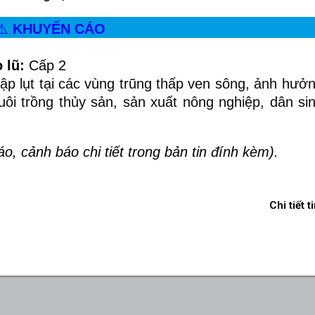
⚠️
KHUYẾN CÁO
 lũ:
Cấp 2
ập lụt tại các vùng trũng thấp ven sông, ảnh hưởn
uôi trồng thủy sản, sản xuất nông nghiệp, dân si
báo, cảnh báo chi tiết trong bản tin đính kèm).
Chi tiết t