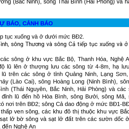
ương (Bắc Ninh), sông Thái Bình (Hải Phòng) và h
Ự BÁO, CẢNH BÁO
tiếp tục xuống và ở dưới mức BĐ2.
 Bình, sông Thương và sông Cả tiếp tục xuống và ở
n các sông ở khu vực Bắc Bộ, Thanh Hóa, Nghệ 
độ lũ lên ở thượng lưu các sông từ 4-8m, hạ lư
h lũ trên các sông ở tỉnh Quảng Ninh, Lạng Sơn
hảy (Lào Cai), sông Hoàng Long (Ninh Bình), sô
ình (Thái Nguyên, Bắc Ninh, Hải Phòng) và các
đỉnh lũ đến hồ Hòa Bình, sông Bưởi, sông Mã,
có nơi trên BĐ2; sông Cả dao động ở mức BĐ1-B
 thấp ven sông, các khu đô thị thuộc khu vực Bắ
ạt lở bờ sông và sạt lở đất trên các sườn dốc 
a đến Nghệ An