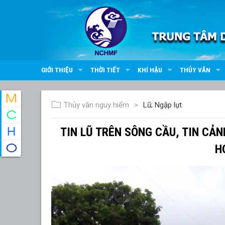
GIỚI THIỆU
THỜI TIẾT
KHÍ HẬU
THỦY VĂN
Thủy văn nguy hiểm
Lũ; Ngập lụt
TIN LŨ TRÊN SÔNG CẦU, TIN CẢ
H