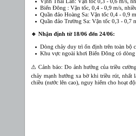
Vịnh
Thái Lan:
Vận tốc
0,3 - 0,
6
m/s, nh
Biển Đông : Vận tốc,
0,4 - 0,9 m/s, nhi
Quần đảo Hoàng Sa:
Vận tốc
0,4 - 0,
9 m
Quần đảo Trường Sa:
Vận tốc
0,3 - 0,
7 
🔹
Nhận định từ 18/06 đến 24/06:
Dòng chảy duy trì ổn định trên toàn bộ c
Khu vực ngoài khơi Biển Đông có dòng
⚠
️ Cảnh báo: Do ảnh hưởng của triều cườ
chảy mạnh hướng xa bờ khi triều rút, nhất 
chiều (nước lên cao), nguy hiểm cho hoạt độ