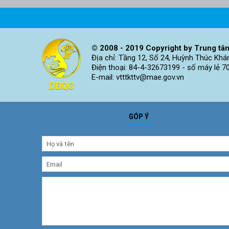
© 2008 - 2019 Copyright by Trung tâm
Địa chỉ: Tầng 12, Số 24, Huỳnh Thúc Khá
Điện thoại: 84-4-32673199 - số máy lẻ 7
E-mail: vtttkttv@mae.gov.vn
GÓP Ý