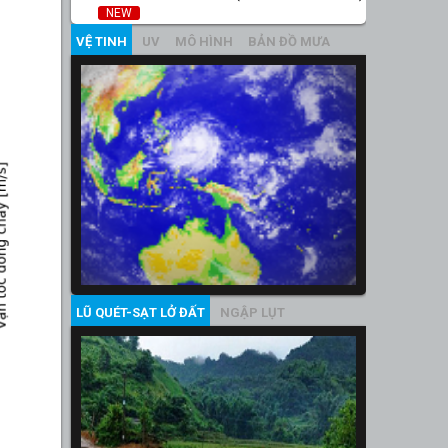
NEW
VỆ TINH
UV
MÔ HÌNH
BẢN ĐỒ MƯA
LŨ QUÉT-SẠT LỞ ĐẤT
NGẬP LỤT