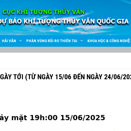
HẢI VĂN
PHÂN VÙNG RỦI RO THIÊN TAI
KHOA HỌC & CÔNG NGHỆ
GÀY TỚI (TỪ NGÀY 15/06 ĐẾN NGÀY 24/06/20