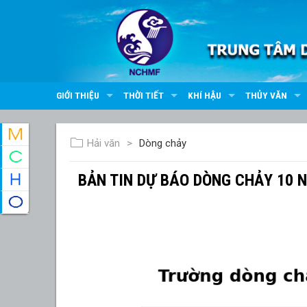
GIỚI THIỆU
THỜI TIẾT
KHÍ HẬU
THỦY VĂN
Hải văn
Dòng chảy
BẢN TIN DỰ BÁO DÒNG CHẢY 10 N