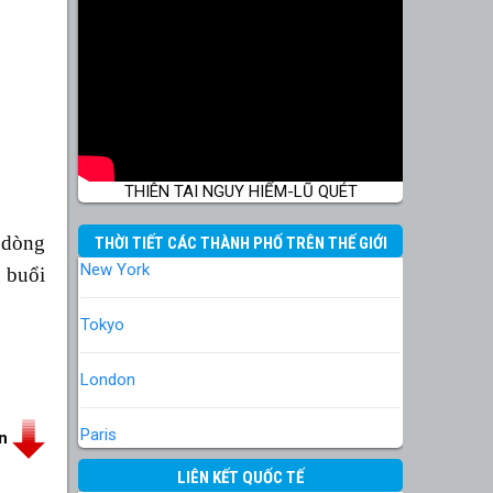
THIÊN TAI NGUY HIỂM-LŨ QUÉT
 dòng
THỜI TIẾT CÁC THÀNH PHỐ TRÊN THẾ GIỚI
New York
à buổi
Tokyo
London
Paris
in
LIÊN KẾT QUỐC TẾ