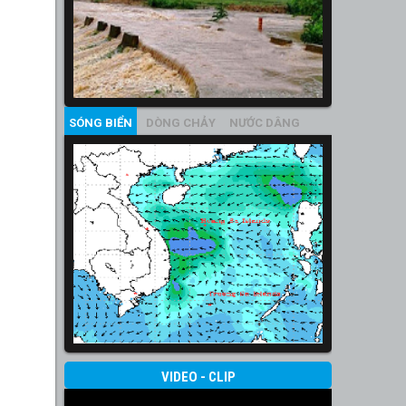
SÓNG BIỂN
DÒNG CHẢY
NƯỚC DÂNG
VIDEO - CLIP