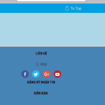
To Top
LIÊN HỆ
RSS
ĐĂNG KÝ NHẬN TIN
DIỄN ĐÀN.