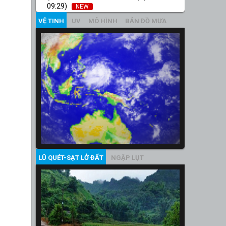
09:29)
NEW
VỆ TINH
UV
MÔ HÌNH
BẢN ĐỒ MƯA
LŨ QUÉT-SẠT LỞ ĐẤT
NGẬP LỤT