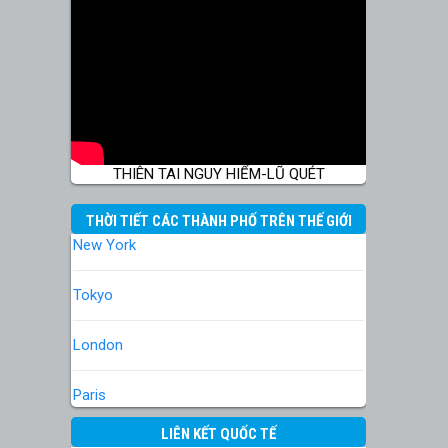
THIÊN TAI NGUY HIỂM-LŨ QUÉT
THỜI TIẾT CÁC THÀNH PHỐ TRÊN THẾ GIỚI
New York
Tokyo
London
Paris
LIÊN KẾT QUỐC TẾ