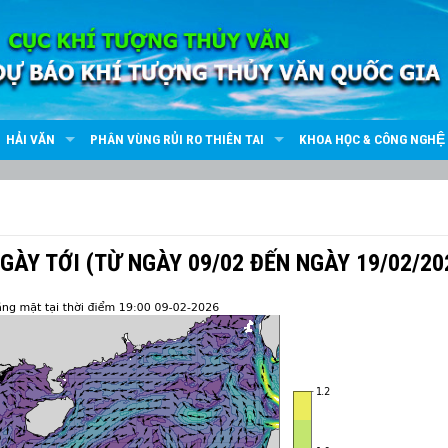
HẢI VĂN
PHÂN VÙNG RỦI RO THIÊN TAI
KHOA HỌC & CÔNG NGHỆ
GÀY TỚI (TỪ NGÀY 09/02 ĐẾN NGÀY 19/02/20