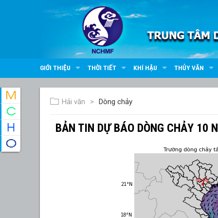
GIỚI THIỆU
THỜI TIẾT
KHÍ HẬU
THỦY VĂN
Hải văn
Dòng chảy
BẢN TIN DỰ BÁO DÒNG CHẢY 10 N