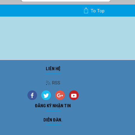
To Top
LIÊN HỆ
RSS
ĐĂNG KÝ NHẬN TIN
DIỄN ĐÀN.