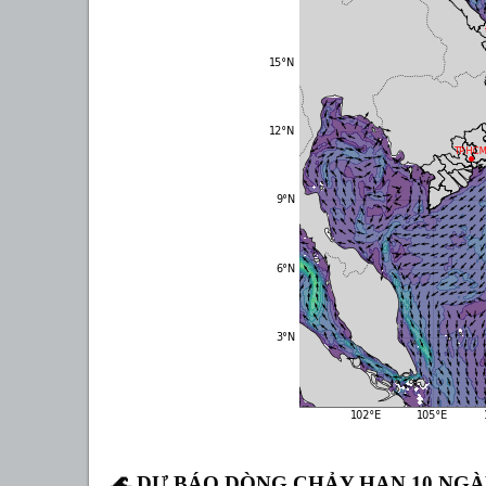
🌊
DỰ BÁO DÒNG CHẢY HẠN 10 NGÀY (0