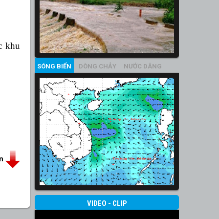
c khu
SÓNG BIỂN
DÒNG CHẢY
NƯỚC DÂNG
in
VIDEO - CLIP