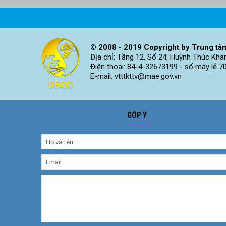
© 2008 - 2019 Copyright by Trung tâm
Địa chỉ: Tầng 12, Số 24, Huỳnh Thúc Khá
Điện thoại: 84-4-32673199 - số máy lẻ 7
E-mail: vtttkttv@mae.gov.vn
GÓP Ý