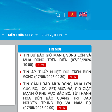
KIẾN THỨC KTTV
DỊCH VỤ KTTV
TIN MỚI
TIN DỰ BÁO GIÓ MẠNH, SÓNG LỚN VÀ
MƯA DÔNG TRÊN BIỂN (07/08/2026
10:00)
NEW
TIN ÁP THẤP NHIỆT ĐỚI TRÊN BIỂN
ĐÔNG (07/08/2026 09:30)
NEW
TIN CẢNH BÁO MƯA DÔNG, MƯA LỚN
CỤC BỘ, LỐC, SÉT, MƯA ĐÁ, GIÓ GIẬT
MẠNH Ở KHU VỰC BẮC BỘ, TỪ THANH
HÓA ĐẾN BẮC QUẢNG TRỊ, CAO
NGUYÊN TRUNG BỘ VÀ NAM BỘ
(07/08/2026 09:00)
NEW