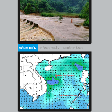
SÓNG BIỂN
DÒNG CHẢY
NƯỚC DÂNG