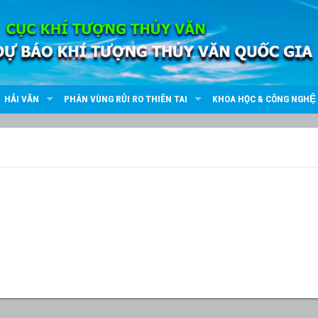
HẢI VĂN
PHÂN VÙNG RỦI RO THIÊN TAI
KHOA HỌC & CÔNG NGHỆ