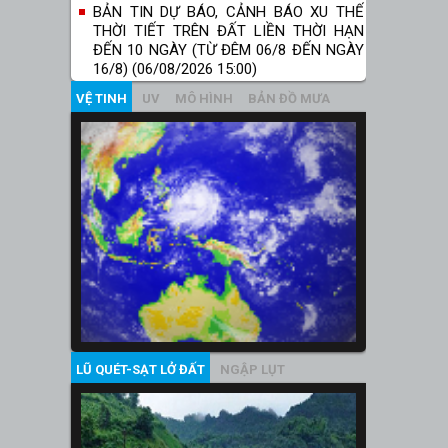
BẢN TIN DỰ BÁO, CẢNH BÁO XU THẾ
THỜI TIẾT TRÊN ĐẤT LIỀN THỜI HẠN
ĐẾN 10 NGÀY (TỪ ĐÊM 06/8 ĐẾN NGÀY
16/8) (06/08/2026 15:00)
VỆ TINH
UV
MÔ HÌNH
BẢN ĐỒ MƯA
LŨ QUÉT-SẠT LỞ ĐẤT
NGẬP LỤT