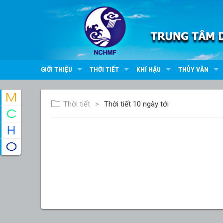
GIỚI THIỆU
THỜI TIẾT
KHÍ HẬU
THỦY VĂN
Thời tiết
Thời tiết 10 ngày tới