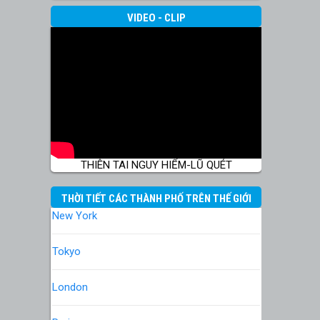
VIDEO - CLIP
THIÊN TAI NGUY HIỂM-LŨ QUÉT
THỜI TIẾT CÁC THÀNH PHỐ TRÊN THẾ GIỚI
New York
Tokyo
London