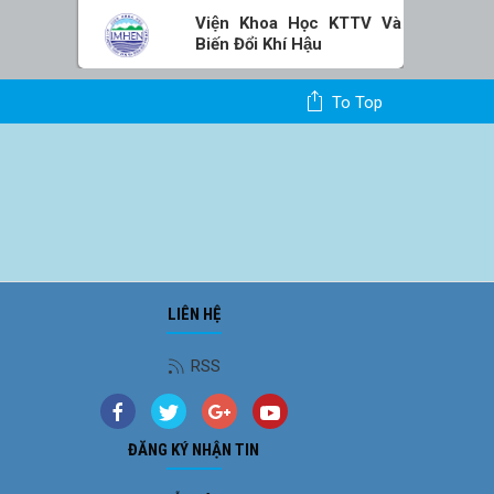
Viện Khoa Học KTTV Và
Biến Đổi Khí Hậu
To Top
LIÊN HỆ
RSS
ĐĂNG KÝ NHẬN TIN