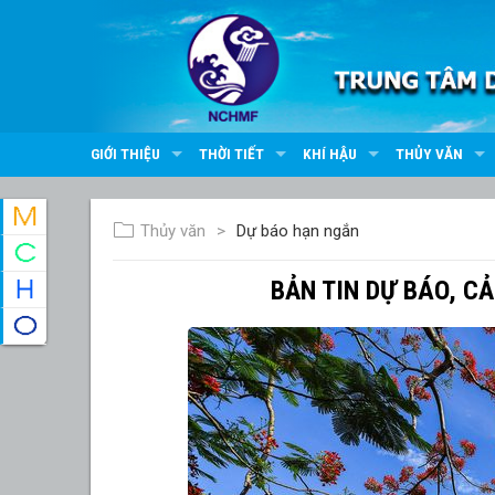
GIỚI THIỆU
THỜI TIẾT
KHÍ HẬU
THỦY VĂN
Thủy văn
Dự báo hạn ngắn
BẢN TIN DỰ BÁO, C