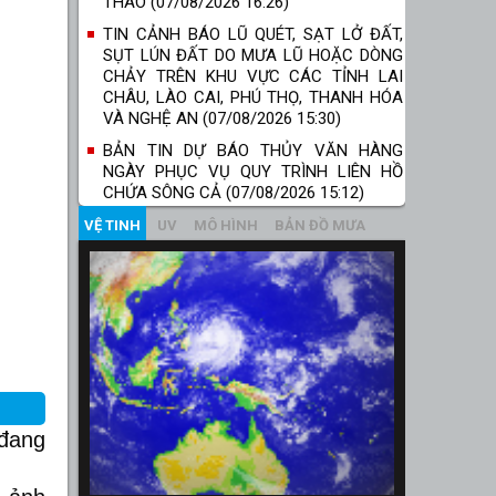
THAO (07/08/2026 16:26)
TIN CẢNH BÁO LŨ QUÉT, SẠT LỞ ĐẤT,
SỤT LÚN ĐẤT DO MƯA LŨ HOẶC DÒNG
CHẢY TRÊN KHU VỰC CÁC TỈNH LAI
CHÂU, LÀO CAI, PHÚ THỌ, THANH HÓA
VÀ NGHỆ AN (07/08/2026 15:30)
BẢN TIN DỰ BÁO THỦY VĂN HÀNG
NGÀY PHỤC VỤ QUY TRÌNH LIÊN HỒ
CHỨA SÔNG CẢ (07/08/2026 15:12)
VỆ TINH
UV
MÔ HÌNH
BẢN ĐỒ MƯA
 đang