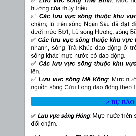
✅
Lưu vực sông Thái Bình
:
Mực nư
hưởng của thủy triều.
✅
Các lưu vực sông thuộc khu vự
chậm; lũ trên sông Ngàn Sâu đã đạt đ
dưới mức BĐ1; Lũ sông Hương, sông Bồ 
✅
Các lưu vực sông thuộc khu vực
nhanh, sông Trà Khúc dao động ở 
sông khác mực nước có dao động.
✅
Các lưu vực sông thuộc khu vự
lên.
✅
Lưu vực sông Mê Kông
:
Mực nướ
nguồn sông Cửu Long dao động theo tr
DỰ B
📍
Lưu vực sông Hồng
:
Mực nước trên s
✅
đổi chậm.