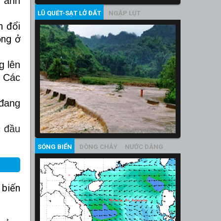
o ảnh
LŨ QUÉT-SẠT LỞ ĐẤT
NGẬP LỤT
n đổi
ộng ở
g lên
. Các
đang
c đầu
SÓNG BIỂN
DÒNG CHẢY
NƯỚC DÂNG
 biến