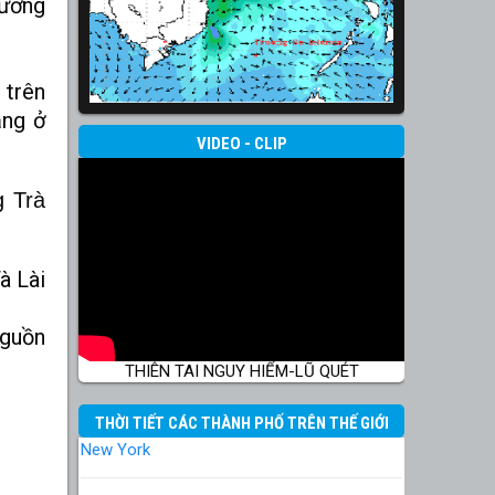
hưởng
 trên
ăng ở
VIDEO - CLIP
g Trà
à Lài
guồn
THIÊN TAI NGUY HIỂM-LŨ QUÉT
THỜI TIẾT CÁC THÀNH PHỐ TRÊN THẾ GIỚI
New York