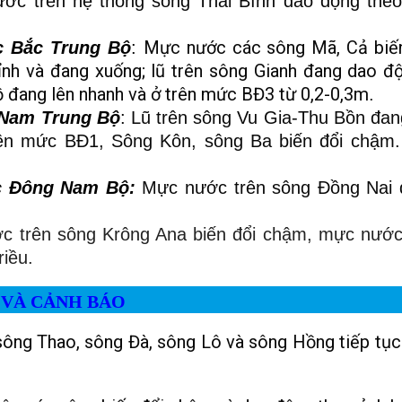
ớc trên hệ thống sông Thái Bình dao động the
Mực nước các sông Mã, Cả biế
c Bắc Trung Bộ
:
ỉnh và đang xuống; lũ trên sông Gianh đang dao đ
đang lên nhanh và ở trên mức BĐ3 từ 0,2-0,3m
.
 Nam Trung Bộ
: Lũ trên sông Vu Gia-Thu Bồn đan
trên mức BĐ1, Sông Kôn, sông Ba biến đổi chậm
c Đông Nam Bộ:
Mực nước trên sông Đồng Nai 
c trên sông Krông Ana biến đổi chậm, mực nướ
iều.
ÁO VÀ CẢNH BÁO
ông Thao, sông Đà, sông Lô và sông Hồng tiếp tục