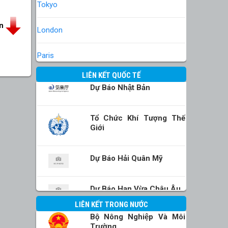
Tokyo
in
London
Paris
LIÊN KẾT QUỐC TẾ
Dự Báo Nhật Bản
Tổ Chức Khí Tượng Thế
Giới
Dự Báo Hải Quân Mỹ
Dự Báo Hạn Vừa Châu Âu
LIÊN KẾT TRONG NƯỚC
Bộ Nông Nghiệp Và Môi
Trường