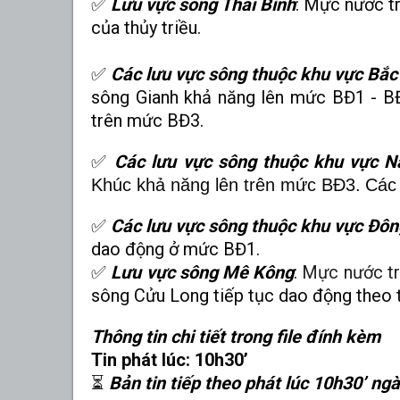
✅
Lưu vực sông Thái Bình
:
Mực nước tr
của thủy triều.
✅
Các lưu vực sông thuộc khu vực Bắc
sông Gianh khả năng lên mức BĐ1 - B
trên mức BĐ3
.
✅
Các lưu vực sông thuộc khu vực 
Khúc khả năng lên trên mức BĐ3.
Các
✅
Các lưu vực sông thuộc khu vực Đô
dao động ở mức BĐ1.
✅
Lưu vực sông Mê Kông
:
Mực nước tr
sông Cửu Long tiếp tục dao động theo t
Thông tin chi tiết trong file đính kèm
Tin phát lúc: 10h30’
⏳
Bản tin tiếp theo phát lúc 10h30’ ng