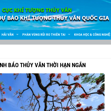
HẢI VĂN
PHÂN VÙNG RỦI RO THIÊN TAI
KHOA HỌC & CÔNG NGHỆ
ẢNH BÁO THỦY VĂN THỜI HẠN NGẮN