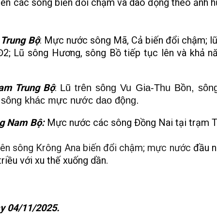
ên các sông biến đổi chậm và
dao động theo ảnh 
 Trung Bộ
: Mực nước sông Mã, Cả biến đổi chậm; lũ
Đ2; Lũ sông Hương, sông Bồ tiếp tục lên và khả n
Nam Trung Bộ
:
Lũ trên sông Vu Gia-Thu Bồn, sôn
 sông khác mực nước dao động.
ng Nam Bộ:
Mực nước các sông Đồng Nai tại trạm T
ên sông Krông Ana biến đổi chậm; mực nước
đầu n
riều với xu thế xuống dần.
ày 04/11/2025.