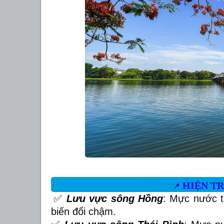
HIỆN T
📍
✅
Lưu vực sông Hồng
: Mực nước t
biến đổi chậm.