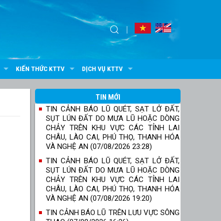
KIẾN THỨC KTTV
DỊCH VỤ KTTV
TIN MỚI
TIN CẢNH BÁO LŨ QUÉT, SẠT LỞ ĐẤT,
SỤT LÚN ĐẤT DO MƯA LŨ HOẶC DÒNG
CHẢY TRÊN KHU VỰC CÁC TỈNH LAI
CHÂU, LÀO CAI, PHÚ THỌ, THANH HÓA
VÀ NGHỆ AN (07/08/2026 23:28)
TIN CẢNH BÁO LŨ QUÉT, SẠT LỞ ĐẤT,
SỤT LÚN ĐẤT DO MƯA LŨ HOẶC DÒNG
CHẢY TRÊN KHU VỰC CÁC TỈNH LAI
CHÂU, LÀO CAI, PHÚ THỌ, THANH HÓA
VÀ NGHỆ AN (07/08/2026 19:20)
TIN CẢNH BÁO LŨ TRÊN LƯU VỰC SÔNG