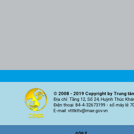
© 2008 - 2019 Copyright by Trung tâm
Địa chỉ: Tầng 12, Số 24, Huỳnh Thúc Khá
Điện thoại: 84-4-32673199 - số máy lẻ 7
E-mail: vtttkttv@mae.gov.vn
GÓP Ý