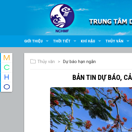
GIỚI THIỆU
THỜI TIẾT
KHÍ HẬU
THỦY VĂN
Thủy văn
Dự báo hạn ngắn
BẢN TIN DỰ BÁO, C