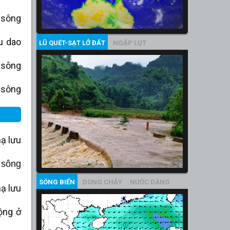
 sông
u dao
LŨ QUÉT-SẠT LỞ ĐẤT
NGẬP LỤT
 sông
 sông
ạ lưu
 sông
SÓNG BIỂN
DÒNG CHẢY
NƯỚC DÂNG
hạ lưu
ộng ở