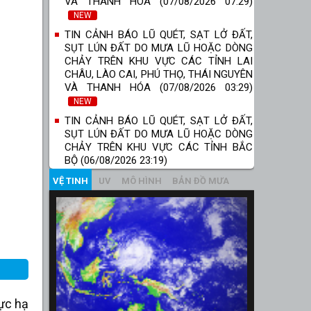
VÀ THANH HÓA (07/08/2026 07:29)
NEW
TIN CẢNH BÁO LŨ QUÉT, SẠT LỞ ĐẤT,
SỤT LÚN ĐẤT DO MƯA LŨ HOẶC DÒNG
CHẢY TRÊN KHU VỰC CÁC TỈNH LAI
CHÂU, LÀO CAI, PHÚ THỌ, THÁI NGUYÊN
VÀ THANH HÓA (07/08/2026 03:29)
NEW
TIN CẢNH BÁO LŨ QUÉT, SẠT LỞ ĐẤT,
SỤT LÚN ĐẤT DO MƯA LŨ HOẶC DÒNG
CHẢY TRÊN KHU VỰC CÁC TỈNH BẮC
BỘ (06/08/2026 23:19)
VỆ TINH
UV
MÔ HÌNH
BẢN ĐỒ MƯA
ực hạ