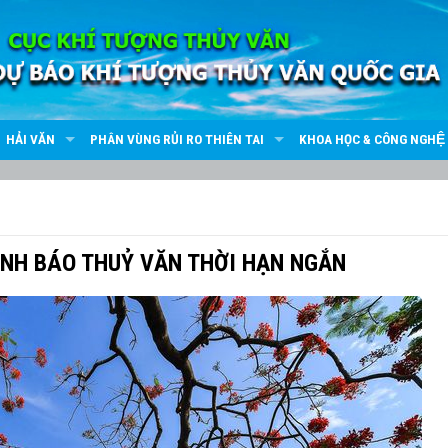
HẢI VĂN
PHÂN VÙNG RỦI RO THIÊN TAI
KHOA HỌC & CÔNG NGHỆ
ẢNH BÁO THUỶ VĂN THỜI HẠN NGẮN