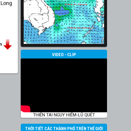
 Long
in
VIDEO - CLIP
THIÊN TAI NGUY HIỂM-LŨ QUÉT
THỜI TIẾT CÁC THÀNH PHỐ TRÊN THẾ GIỚI