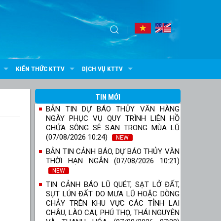
KIẾN THỨC KTTV
DỊCH VỤ KTTV
TIN MỚI
BẢN TIN DỰ BÁO THỦY VĂN HÀNG
NGÀY PHỤC VỤ QUY TRÌNH LIÊN HỒ
CHỨA SÔNG SÊ SAN TRONG MÙA LŨ
(07/08/2026 10:24)
NEW
BẢN TIN CẢNH BÁO, DỰ BÁO THỦY VĂN
THỜI HẠN NGẮN (07/08/2026 10:21)
NEW
TIN CẢNH BÁO LŨ QUÉT, SẠT LỞ ĐẤT,
SỤT LÚN ĐẤT DO MƯA LŨ HOẶC DÒNG
CHẢY TRÊN KHU VỰC CÁC TỈNH LAI
CHÂU, LÀO CAI, PHÚ THỌ, THÁI NGUYÊN