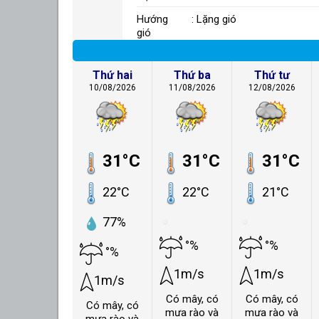
Hướng
: Lặng gió
gió
Thứ hai
Thứ ba
Thứ tư
10/08/2026
11/08/2026
12/08/2026
31°C
31°C
31°C
22°C
22°C
21°C
77%
°%
°%
°%
1m/s
1m/s
1m/s
Có mây, có
Có mây, có
Có mây, có
mưa rào và
mưa rào và
mưa rào và