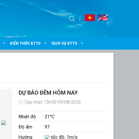
KIẾN THỨC KTTV
DỊCH VỤ KTTV
DỰ BÁO ĐÊM HÔM NAY
Cập nhật: 15h30 09/08/2026
Nhiệt độ
: 21°C
Độ ẩm
: 97
Hướng
:
tốc độ: 1m/s