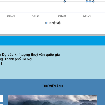
3/8(1h)
4/8(1h)
5/8(1h)
6/8(1h)
Nhiệt độ
 Dự báo khí tượng thuỷ văn quốc gia
ng, Thành phố Hà Nội.
01
THƯ VIỆN ẢNH