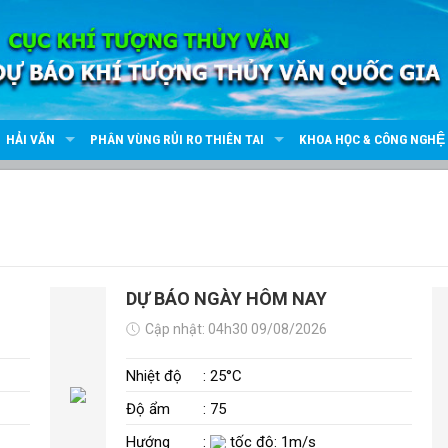
HẢI VĂN
PHÂN VÙNG RỦI RO THIÊN TAI
KHOA HỌC & CÔNG NGHỆ
DỰ BÁO NGÀY HÔM NAY
Cập nhật: 04h30 09/08/2026
Nhiệt độ
: 25°C
Độ ẩm
: 75
Hướng
:
tốc độ: 1m/s