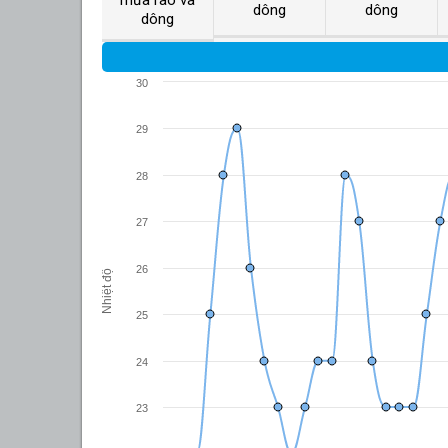
dông
dông
dông
30
29
28
27
26
Nhiệt độ
25
24
23