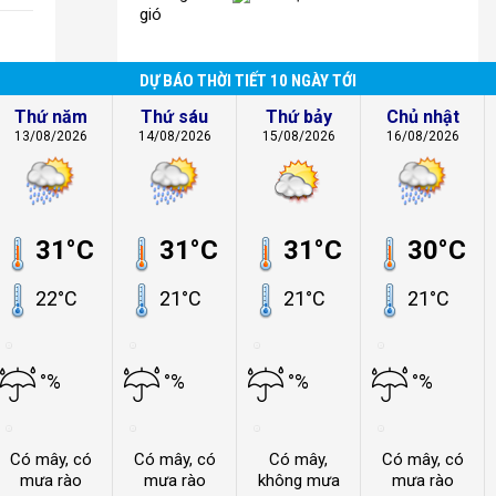
gió
DỰ BÁO THỜI TIẾT 10 NGÀY TỚI
Thứ năm
Thứ sáu
Thứ bảy
Chủ nhật
13/08/2026
14/08/2026
15/08/2026
16/08/2026
31°C
31°C
31°C
30°C
22°C
21°C
21°C
21°C
°%
°%
°%
°%
Có mây, có
Có mây, có
Có mây,
Có mây, có
mưa rào
mưa rào
không mưa
mưa rào