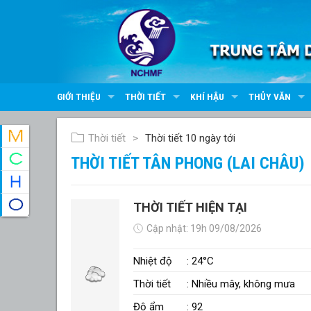
GIỚI THIỆU
THỜI TIẾT
KHÍ HẬU
THỦY VĂN
Thời tiết
Thời tiết 10 ngày tới
THỜI TIẾT TÂN PHONG (LAI CHÂU)
THỜI TIẾT HIỆN TẠI
Cập nhật: 19h 09/08/2026
Nhiệt độ
: 24°C
Thời tiết
: Nhiều mây, không mưa
Độ ẩm
: 92