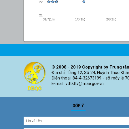
22
21
31/7(1h)
1/8(1h)
2/8(1h)
© 2008 - 2019 Copyright by Trung tâm
Địa chỉ: Tầng 12, Số 24, Huỳnh Thúc Khá
Điện thoại: 84-4-32673199 - số máy lẻ 7
E-mail: vtttkttv@mae.gov.vn
GÓP Ý