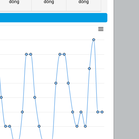
dông
dông
dông