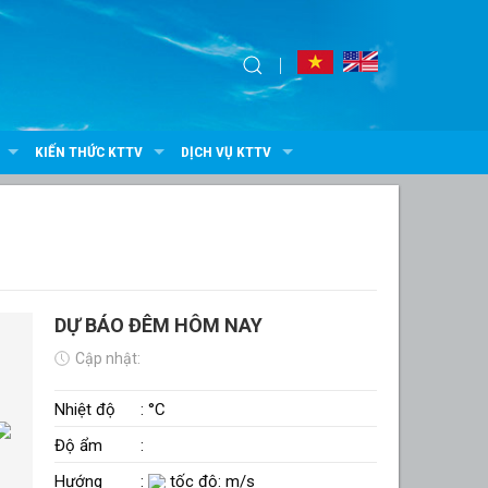
KIẾN THỨC KTTV
DỊCH VỤ KTTV
DỰ BÁO ĐÊM HÔM NAY
Cập nhật:
Nhiệt độ
: °C
Độ ẩm
:
Hướng
:
tốc độ: m/s