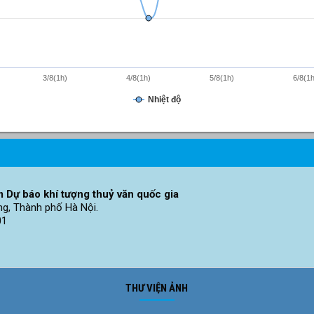
3/8(1h)
4/8(1h)
5/8(1h)
6/8(1h
Nhiệt độ
 Dự báo khí tượng thuỷ văn quốc gia
ng, Thành phố Hà Nội.
01
THƯ VIỆN ẢNH