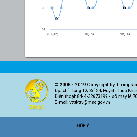
28
26
31/7(1h)
1/8(1h)
2/8(1h)
© 2008 - 2019 Copyright by Trung tâm
Địa chỉ: Tầng 12, Số 24, Huỳnh Thúc Khá
Điện thoại: 84-4-32673199 - số máy lẻ 7
E-mail: vtttkttv@mae.gov.vn
GÓP Ý