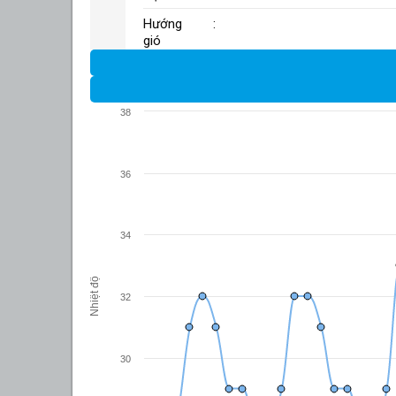
Hướng
:
gió
38
36
34
Nhiệt độ
32
30