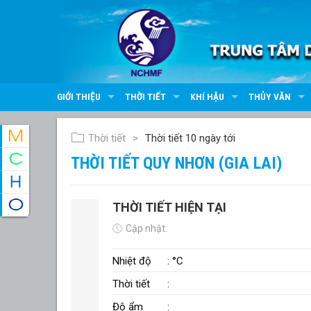
GIỚI THIỆU
THỜI TIẾT
KHÍ HẬU
THỦY VĂN
Thời tiết
Thời tiết 10 ngày tới
THỜI TIẾT QUY NHƠN (GIA LAI)
THỜI TIẾT HIỆN TẠI
Cập nhật:
Nhiệt độ
: °C
Thời tiết
:
Độ ẩm
: