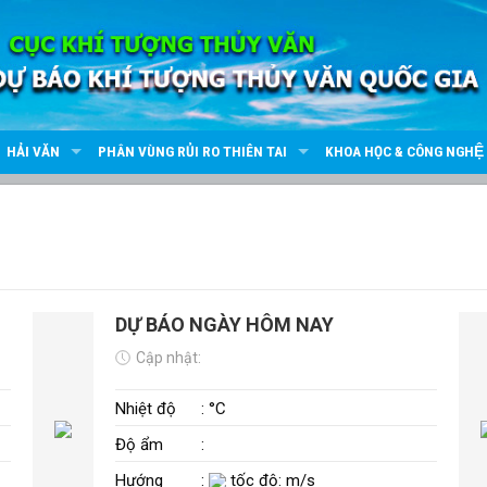
HẢI VĂN
PHÂN VÙNG RỦI RO THIÊN TAI
KHOA HỌC & CÔNG NGHỆ
DỰ BÁO NGÀY HÔM NAY
Cập nhật:
Nhiệt độ
: °C
Độ ẩm
:
Hướng
:
tốc độ: m/s