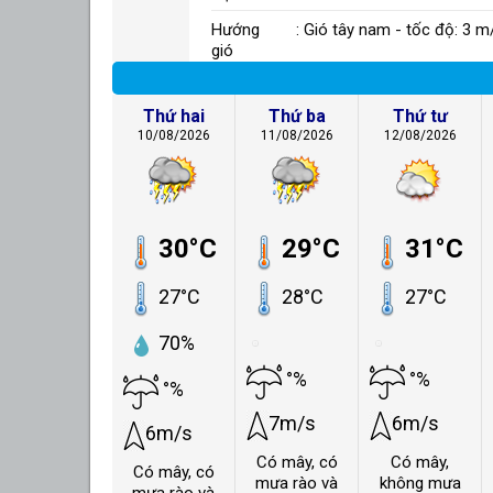
Hướng
: Gió tây nam - tốc độ: 3 m
gió
Thứ hai
Thứ ba
Thứ tư
10/08/2026
11/08/2026
12/08/2026
30°C
29°C
31°C
27°C
28°C
27°C
70%
°%
°%
°%
7m/s
6m/s
6m/s
Có mây, có
Có mây,
Có mây, có
mưa rào và
không mưa
mưa rào và