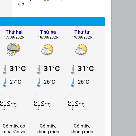
gió
Thứ hai
Thứ ba
Thứ tư
17/08/2026
18/08/2026
19/08/2026
31°C
31°C
31°C
27°C
26°C
26°C
°%
°%
°%
Có mây, có
Có mây,
Có mây,
mưa rào và
không mưa
không mưa