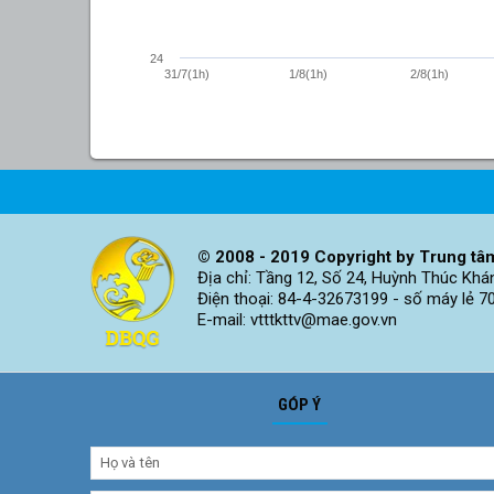
24
31/7(1h)
1/8(1h)
2/8(1h)
© 2008 - 2019 Copyright by Trung tâm
Địa chỉ: Tầng 12, Số 24, Huỳnh Thúc Khá
Điện thoại: 84-4-32673199 - số máy lẻ 7
E-mail: vtttkttv@mae.gov.vn
GÓP Ý