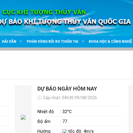
HẢI VĂN
PHÂN VÙNG RỦI RO THIÊN TAI
KHOA HỌC & CÔNG NGHỆ
DỰ BÁO NGÀY HÔM NAY
Cập nhật: 04h30 09/08/2026
Nhiệt độ
: 32°C
Độ ẩm
: 77
Hướng
:
tốc độ: 4m/s