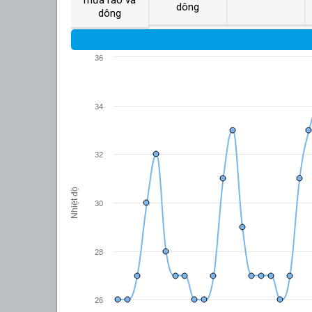
dông
dông
36
34
32
Nhiệt độ
30
28
26