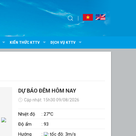
KIẾN THỨC KTTV
DỊCH VỤ KTTV
DỰ BÁO ĐÊM HÔM NAY
Cập nhật: 15h30 09/08/2026
Nhiệt độ
: 27°C
Độ ẩm
: 93
Hướng
:
tốc độ: 3m/s