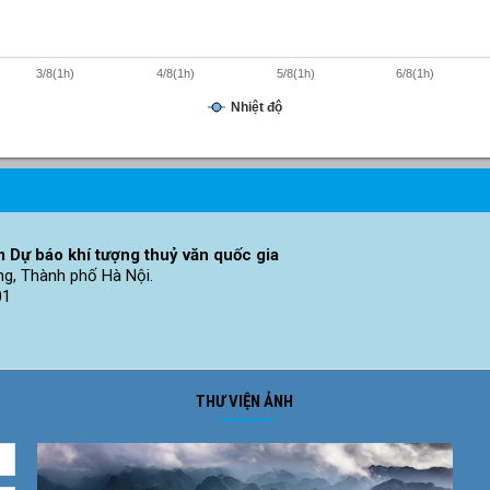
3/8(1h)
4/8(1h)
5/8(1h)
6/8(1h)
Nhiệt độ
 Dự báo khí tượng thuỷ văn quốc gia
ng, Thành phố Hà Nội.
01
THƯ VIỆN ẢNH