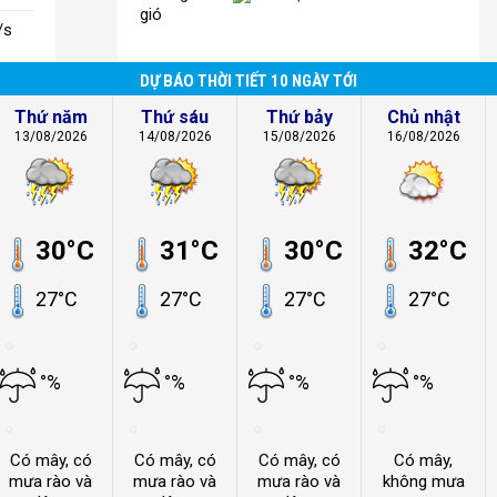
gió
/s
DỰ BÁO THỜI TIẾT 10 NGÀY TỚI
Thứ năm
Thứ sáu
Thứ bảy
Chủ nhật
13/08/2026
14/08/2026
15/08/2026
16/08/2026
30°C
31°C
30°C
32°C
27°C
27°C
27°C
27°C
°%
°%
°%
°%
Có mây, có
Có mây, có
Có mây, có
Có mây,
mưa rào và
mưa rào và
mưa rào và
không mưa