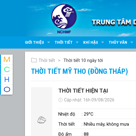
GIỚI THIỆU
THỜI TIẾT
KHÍ HẬU
THỦY VĂN
Thời tiết
Thời tiết 10 ngày tới
THỜI TIẾT MỸ THO (ĐỒNG THÁP)
THỜI TIẾT HIỆN TẠI
Cập nhật: 16h 09/08/2026
Nhiệt độ
: 29°C
Thời tiết
: Nhiều mây, không mưa
Độ ẩm
: 88