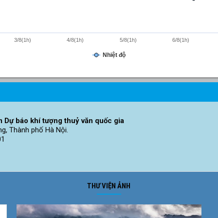
3/8(1h)
4/8(1h)
5/8(1h)
6/8(1h)
Nhiệt độ
 Dự báo khí tượng thuỷ văn quốc gia
ng, Thành phố Hà Nội.
01
THƯ VIỆN ẢNH