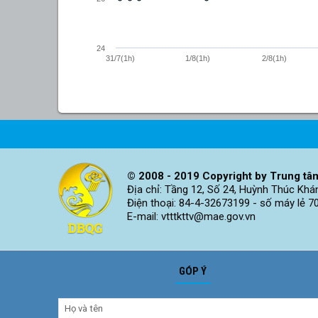
24
31/7(1h)
1/8(1h)
2/8(1h)
© 2008 - 2019 Copyright by Trung tâm
Địa chỉ: Tầng 12, Số 24, Huỳnh Thúc Khá
Điện thoại: 84-4-32673199 - số máy lẻ 7
E-mail: vtttkttv@mae.gov.vn
GÓP Ý