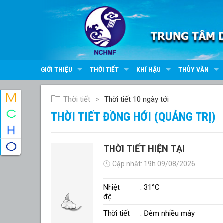
GIỚI THIỆU
THỜI TIẾT
KHÍ HẬU
THỦY VĂN
Thời tiết
Thời tiết 10 ngày tới
THỜI TIẾT ĐỒNG HỚI (QUẢNG TRỊ)
THỜI TIẾT HIỆN TẠI
Cập nhật: 19h 09/08/2026
Nhiệt
: 31°C
độ
Thời tiết
: Đêm nhiều mây