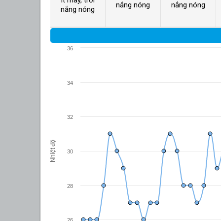
nắng nóng
nắng nóng
nắng nóng
36
34
32
Nhiệt độ
30
28
26