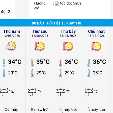
Hướng
:
tốc độ: 5m/s
gió
 độ: 2
DỰ BÁO THỜI TIẾT 10 NGÀY TỚI
Thứ năm
Thứ sáu
Thứ bảy
Chủ nhật
13/08/2026
14/08/2026
15/08/2026
16/08/2026
34°C
35°C
36°C
36°C
29°C
29°C
29°C
28°C
°%
°%
°%
°%
Có mây,
Ít mây, trời
Ít mây, trời
Ít mây, trời