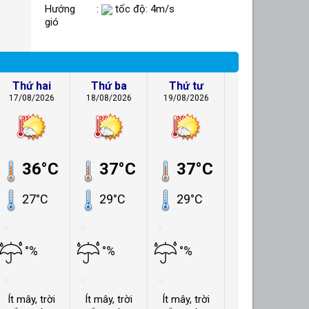
Hướng
:
tốc độ: 4m/s
gió
Thứ hai
Thứ ba
Thứ tư
17/08/2026
18/08/2026
19/08/2026
36°C
37°C
37°C
27°C
29°C
29°C
°%
°%
°%
Ít mây, trời
Ít mây, trời
Ít mây, trời