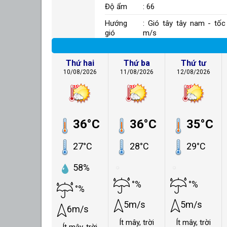
Độ ẩm
: 66
Hướng
: Gió tây tây nam - tốc
gió
m/s
Thứ hai
Thứ ba
Thứ tư
10/08/2026
11/08/2026
12/08/2026
36°C
36°C
35°C
27°C
28°C
29°C
58%
°%
°%
°%
5m/s
5m/s
6m/s
Ít mây, trời
Ít mây, trời
Ít mây, trời