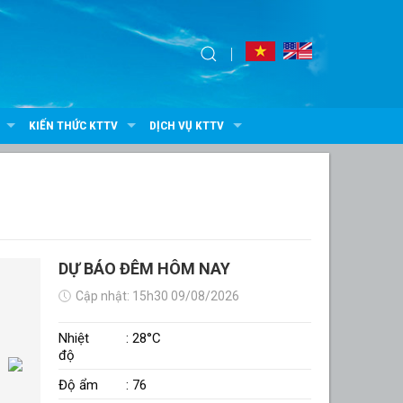
KIẾN THỨC KTTV
DỊCH VỤ KTTV
DỰ BÁO ĐÊM HÔM NAY
Cập nhật: 15h30 09/08/2026
Nhiệt
: 28°C
độ
Độ ẩm
: 76