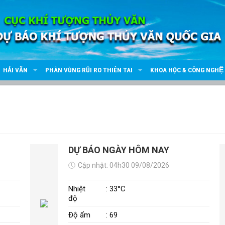
HẢI VĂN
PHÂN VÙNG RỦI RO THIÊN TAI
KHOA HỌC & CÔNG NGHỆ
DỰ BÁO NGÀY HÔM NAY
Cập nhật: 04h30 09/08/2026
Nhiệt
: 33°C
độ
Độ ẩm
: 69