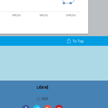
8/8(1h)
9/8(1h)
10/8(1h)
To Top
LIÊN HỆ
RSS