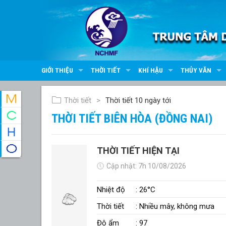
GIỚI THIỆU
THỜI TIẾT
KHÍ HẬU
THỦY VĂN
Thời tiết
Thời tiết 10 ngày tới
THỜI TIẾT BIÊN HÒA (ĐỒNG NAI)
THỜI TIẾT HIỆN TẠI
Cập nhật: 7h 10/08/2026
Nhiệt độ
: 26°C
Thời tiết
: Nhiều mây, không mưa
Độ ẩm
: 97