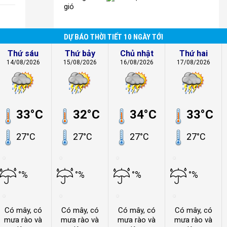
gió
DỰ BÁO THỜI TIẾT 10 NGÀY TỚI
Thứ sáu
Thứ bảy
Chủ nhật
Thứ hai
14/08/2026
15/08/2026
16/08/2026
17/08/2026
33°C
32°C
34°C
33°C
27°C
27°C
27°C
27°C
°%
°%
°%
°%
Có mây, có
Có mây, có
Có mây, có
Có mây, có
mưa rào và
mưa rào và
mưa rào và
mưa rào và