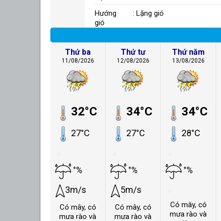
Hướng
: Lặng gió
gió
Thứ ba
Thứ tư
Thứ năm
11/08/2026
12/08/2026
13/08/2026
32°C
34°C
34°C
27°C
27°C
28°C
°%
°%
°%
3m/s
5m/s
Có mây, có
Có mây, có
Có mây, có
mưa rào và
mưa rào và
mưa rào và