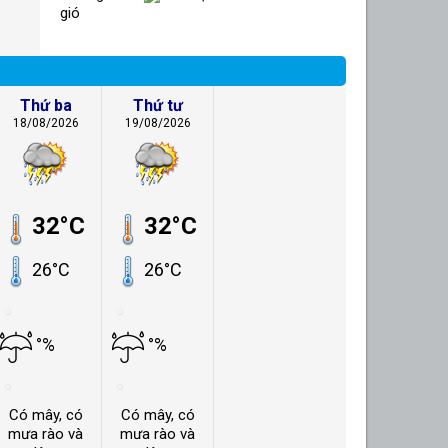
gió
Thứ ba
Thứ tư
18/08/2026
19/08/2026
32°C
32°C
26°C
26°C
°%
°%
Có mây, có
Có mây, có
mưa rào và
mưa rào và