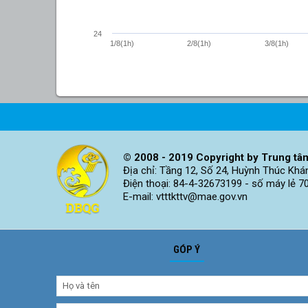
24
1/8(1h)
2/8(1h)
3/8(1h)
© 2008 - 2019 Copyright by Trung tâm
Địa chỉ: Tầng 12, Số 24, Huỳnh Thúc Khá
Điện thoại: 84-4-32673199 - số máy lẻ 7
E-mail: vtttkttv@mae.gov.vn
GÓP Ý