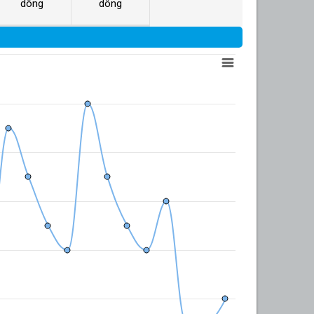
dông
dông