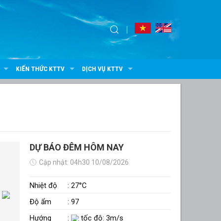
KIẾN THỨC KTTV
DỊCH VỤ KTTV
DỰ BÁO ĐÊM HÔM NAY
Cập nhật: 04h30 10/08/2026
Nhiệt độ
: 27°C
Độ ẩm
: 97
Hướng
:
tốc độ: 3m/s