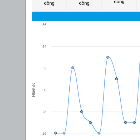
dông
dông
dông
36
34
32
Nhiệt độ
30
28
26