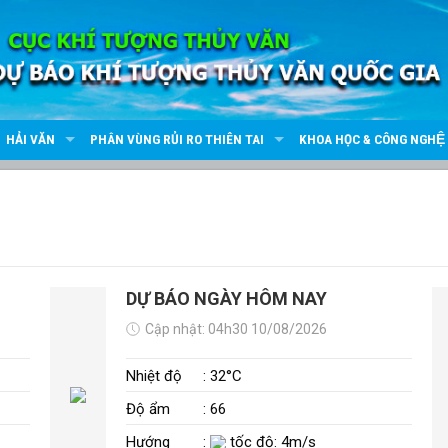
HẢI VĂN
PHÂN VÙNG RỦI RO THIÊN TAI
KHOA HỌC & CÔNG NGHỆ
DỰ BÁO NGÀY HÔM NAY
Cập nhật: 04h30 10/08/2026
Nhiệt độ
: 32°C
Độ ẩm
: 66
Hướng
:
tốc độ: 4m/s