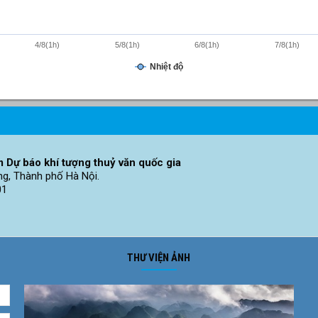
4/8(1h)
5/8(1h)
6/8(1h)
7/8(1h)
Nhiệt độ
 Dự báo khí tượng thuỷ văn quốc gia
ng, Thành phố Hà Nội.
01
THƯ VIỆN ẢNH