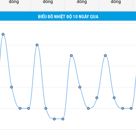
dông
dông
dông
dông
BIỂU ĐỒ NHIỆT ĐỘ 10 NGÀY QUA